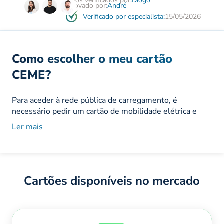
Dados verificados por:
Diogo
Aprovado por:
André
Verificado por especialista:
15/05/2026
Como escolher o meu cartão
CEME?
Para aceder à rede pública de carregamento, é
necessário pedir um cartão de mobilidade elétrica e
fazer um contrato com um dos comercializadores -
Ler mais
Comercializador de Eletricidade para a Mobilidade
Elétrica (CEME)
.
O valor mensal que paga inclui o valor da eletricidade
que consome, o valor dos postos de carregamento e os
Cartões disponíveis no mercado
impostos. Para garantires a maior poupança, o ideal é
que o teu contrato de mobilidade esteja alinhado com
um
tarifário de energia
competitivo
, que permita uma
gestão integrada de todos os teus consumos