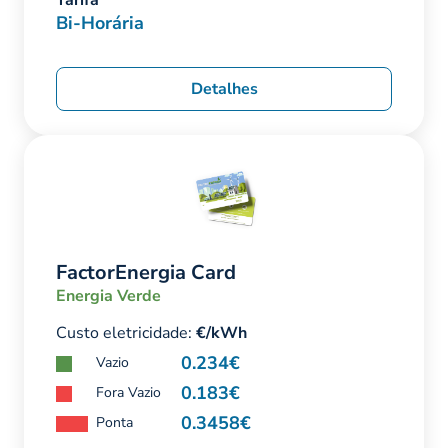
Tarifa
Bi-Horária
Detalhes
FactorEnergia Card
Energia Verde
Custo eletricidade:
€/kWh
0.234€
Vazio
0.183€
Fora Vazio
0.3458€
Ponta