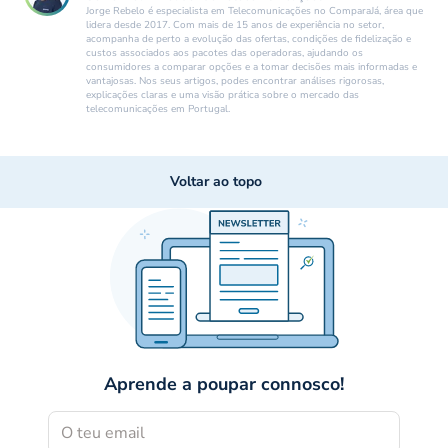
Jorge Rebelo é especialista em Telecomunicações no ComparaJá, área que
lidera desde 2017. Com mais de 15 anos de experiência no setor,
acompanha de perto a evolução das ofertas, condições de fidelização e
custos associados aos pacotes das operadoras, ajudando os
consumidores a comparar opções e a tomar decisões mais informadas e
vantajosas. Nos seus artigos, podes encontrar análises rigorosas,
explicações claras e uma visão prática sobre o mercado das
telecomunicações em Portugal.
Voltar ao topo
Aprende a poupar connosco!