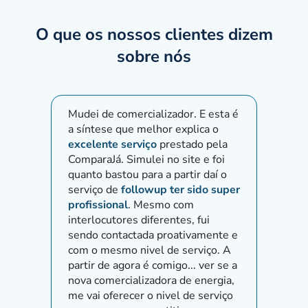
O que os nossos clientes dizem
sobre nós
Mudei de comercializador. E esta é
Pedimo
a síntese que melhor explica o
fornec
excelente serviço
prestado pela
outro 
ComparaJá. Simulei no site e foi
atendi
quanto bastou para a partir daí o
eficác
serviço de
followup ter sido super
nossas
profissional
. Mesmo com
Marta 
interlocutores diferentes, fui
várias
sendo contactada proativamente e
tendo
com o mesmo nivel de serviço. A
corret
partir de agora é comigo... ver se a
nova comercializadora de energia,
me vai oferecer o nivel de serviço