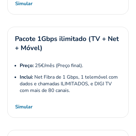
NOWO. Esta união permitiu à multinacional fundir a
Simular
infraestrutura de televisão e internet fixa da NOWO
com a sua própria rede móvel
low-cost
. Hoje, a DIGI
afirma-se em Portugal não apenas como a operadora
mais económica, mas como o grande motor da descida
Pacote 1Gbps ilimitado (TV + Net
geral de preços no setor das telecomunicações.
+ Móvel)
Preço:
25€/mês (Preço final).
Inclui:
Net Fibra de 1 Gbps, 1 telemóvel com
dados e chamadas ILIMITADOS, e DIGI TV
com mais de 80 canais.
Simular