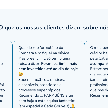
O que os nossos clientes dizem sobre nó
Quando vi o formulário do
O meu ped
Comparaja.pt
fiquei na dúvida.
crédito ha
Mas preenchi. E só tenho uma
pela Cátia
re
coisa a dizer:
Foram os 5min mais
acompanh
bem investidos até ao dia de hoje
Esteve se
,
...
me esclar
s
Super simpáticos, práticos,
iam surgi
foi
disponíveis, atenciosos e
profissio
rto
processos super rápidos.
que nos d
bém
Recomendo ... PARABÉNS e um
Recomendo
as
bem haja a esta equipa fantástica
(em especial à Catia Gouveia)