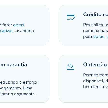
Crédito c
r fazer
obras
Possibilita 
cativas
, usando o
garantia par
para
obras, 
om garantia
Obtenção 
Permite tran
disponível, 
reduzindo o esforço
bem tenha va
 pagamento. Uma
librar o orçamento.