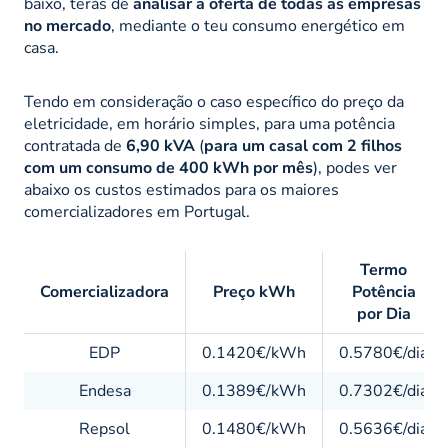
baixo, terás de
analisar a oferta de todas as empresas
no mercado
, mediante o teu consumo energético em
casa.
Tendo em consideração o caso específico do preço da
eletricidade, em horário simples, para uma potência
contratada de
6,90 kVA
(
para um casal com 2 filhos
com um consumo de 400 kWh por mês
), podes ver
abaixo os custos estimados para os maiores
comercializadores em Portugal.
Termo
Comercializadora
Preço kWh
Potência
por Dia
EDP
0.1420€/kWh
0.5780€/dia
Endesa
0.1389€/kWh
0.7302€/dia
Repsol
0.1480€/kWh
0.5636€/dia