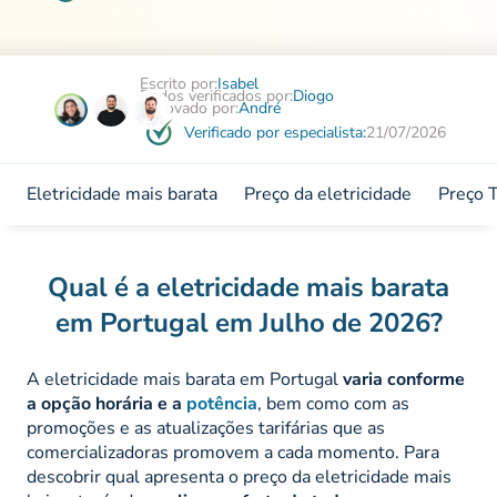
Escrito por:
Isabel
Dados verificados por:
Diogo
Aprovado por:
André
Verificado por especialista:
21/07/2026
Eletricidade mais barata
Preço da eletricidade
Preço T
Qual é a eletricidade mais barata
em Portugal em Julho de 2026?
A eletricidade mais barata em Portugal
varia conforme
a opção horária e a
potência
, bem como com as
promoções e as atualizações tarifárias que as
comercializadoras promovem a cada momento. Para
descobrir qual apresenta o preço da eletricidade mais