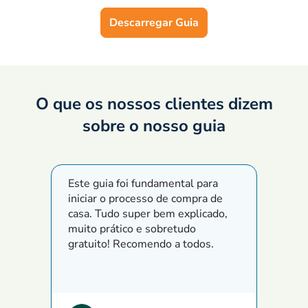
Descarregar Guia
O que os nossos clientes dizem
sobre o nosso guia
Este guia foi fundamental para
Adorei
iniciar o processo de compra de
estrut
casa. Tudo super bem explicado,
prátic
muito prático e sobretudo
Foi uma
gratuito! Recomendo a todos.
seguir
perceb
o prim