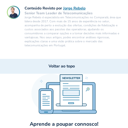
Conteúdo Revisto por
Jorge Rebelo
Senior Team Leader de Telecomunicações
Jorge Rebelo é especialista em Telecomunicações no ComparaJá, área que
lidera desde 2017. Com mais de 15 anos de experiência no setor,
acompanha de perto a evolução das ofertas, condições de fidelização e
custos associados aos pacotes das operadoras, ajudando os
consumidores a comparar opções e a tomar decisões mais informadas e
vantajosas. Nos seus artigos, podes encontrar análises rigorosas,
explicações claras e uma visão prática sobre o mercado das
telecomunicações em Portugal.
Voltar ao topo
Aprende a poupar connosco!