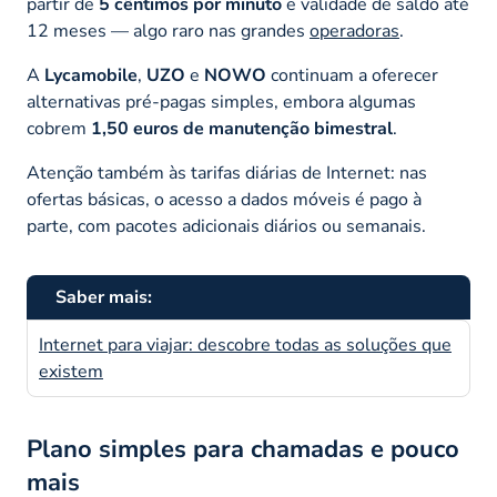
partir de
5 cêntimos por minuto
e validade de saldo até
12 meses — algo raro nas grandes
operadoras
.
A
Lycamobile
,
UZO
e
NOWO
continuam a oferecer
alternativas pré-pagas simples, embora algumas
cobrem
1,50 euros de manutenção bimestral
.
Atenção também às tarifas diárias de Internet: nas
ofertas básicas, o acesso a dados móveis é pago à
parte, com pacotes adicionais diários ou semanais.
Saber mais:
Internet para viajar: descobre todas as soluções que
existem
Plano simples para chamadas e pouco
mais