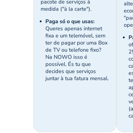
pacote de serviços à
alt
medida ("à la carte").
eco
"pa
Paga só o que usas:
ope
Queres apenas internet
fixa e um telemóvel, sem
P
ter de pagar por uma Box
o
de TV ou telefone fixo?
2
Na NOWO isso é
c
possível. És tu que
c
decides que serviços
e
juntar à tua fatura mensal.
t
a
c
v
(
c