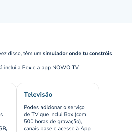
agando
norma
 que
vez disso, têm um
simulador onde tu constróis
da
á inclui a Box e a app NOWO TV
Televisão
Podes adicionar o serviço
os
de TV que inclui Box (com
a
500 horas de gravação),
GB,
canais base e acesso à App