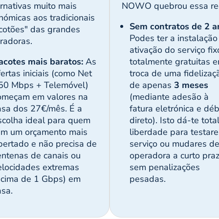
ernativas muito mais
NOWO quebrou essa re
nómicas aos tradicionais
Sem contratos de 2 a
cotões" das grandes
Podes ter a instalação
radoras.
ativação do serviço fix
acotes mais baratos:
As
totalmente gratuitas 
fertas iniciais (como Net
troca de uma fidelizaç
50 Mbps + Telemóvel)
de apenas
3 meses
omeçam em valores na
(mediante adesão à
asa dos 27€/mês. É a
fatura eletrónica e déb
scolha ideal para quem
direto). Isto dá-te tota
em um orçamento mais
liberdade para testare
pertado e não precisa de
serviço ou mudares d
entenas de canais ou
operadora a curto pra
elocidades extremas
sem penalizações
acima de 1 Gbps) em
pesadas.
asa.