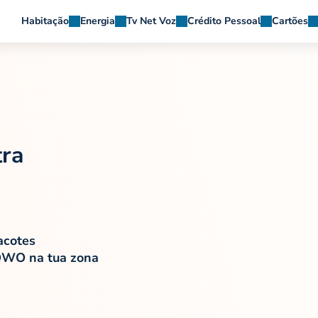
Habitação
Energia
Tv Net Voz
Crédito Pessoal
Cartões
ra
acotes
NOWO na tua zona