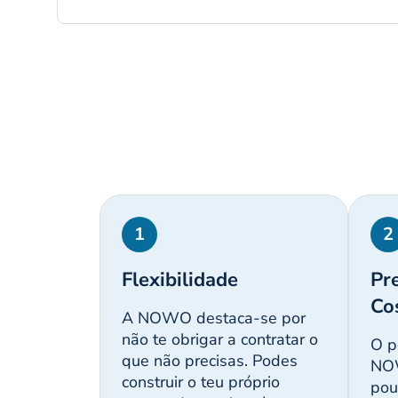
1
2
Flexibilidade
Pr
Co
A NOWO destaca-se por
não te obrigar a contratar o
O p
que não precisas. Podes
NOW
construir o teu próprio
pou