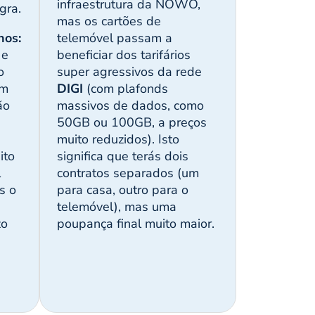
infraestrutura da NOWO,
gra.
mas os cartões de
nos:
telemóvel passam a
 e
beneficiar dos tarifários
o
super agressivos da rede
em
DIGI
(com plafonds
ão
massivos de dados, como
50GB ou 100GB, a preços
muito reduzidos). Isto
ito
significa que terás dois
l
contratos separados (um
s o
para casa, outro para o
e
telemóvel), mas uma
zo
poupança final muito maior.