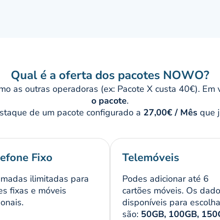
ixa, TV, Telefone e Móvel) como se de um puzzle se tratasse, p
a.
sem "letras pequeninas", a NOWO destacou-se por quebrar a 
lizações de 24 meses, adaptando-se ao perfil do consumidor
marca conta com uma extensa rede de fibra ótica e cabo coaxial
m território nacional.
Qual é a oferta dos pacotes NOWO?
o as outras operadoras (ex: Pacote X custa 40€). Em 
a NOWO foi recentemente adquirida pelo grupo de
o pacote
.
io reforçar ainda mais o posicionamento irreverente e
low-cost
staque de um pacote configurado a
27,00€ / Mês
que j
te, os clientes beneficiam do melhor de dois mundos: a
são da NOWO, combinada com a rede móvel da DIGI, que oferece
petitivos e com grandes volumes de dados.
lefone Fixo
Telemóveis
madas ilimitadas para
Podes adicionar até 6
es fixas e móveis
cartões móveis. Os dad
ionais.
disponíveis para escolh
são:
50GB, 100GB, 150