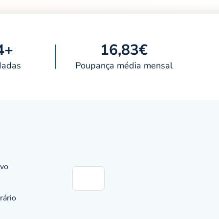
4+
16,83€
dadas
Poupança média mensal
ivo
rário