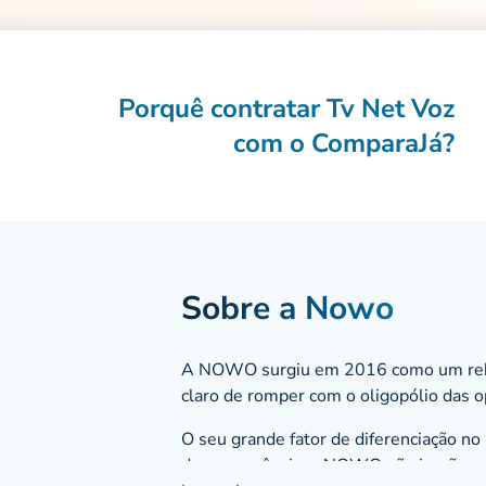
Porquê contratar Tv Net Voz
com o ComparaJá?
Sobre a Nowo
A NOWO surgiu em 2016 como um
re
claro de romper com o oligopólio das 
O seu grande fator de diferenciação n
da concorrência, a NOWO não impõe pac