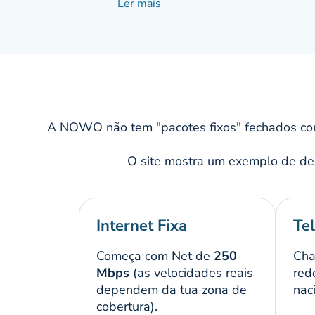
próprio pacote de serviços (Internet f
Ler mais
apenas por aquilo que realmente utiliz
Além desta abordagem "à la carte" e 
do mercado ao abdicar das longas fide
moderno. Para suportar esta oferta, a 
alcança centenas de milhares de casas e
A NOWO não tem "pacotes fixos" fechados com
Num marco decisivo para o seu futuro,
telecomunicações DIGI
. Esta união ve
O site mostra um exemplo de de
marca no mercado português. Atualmen
estabilidade da rede fixa e de televi
tarifários de telemóvel altamente com
Internet Fixa
Te
Começa com Net de
250
Cha
Mbps
(as velocidades reais
red
dependem da tua zona de
nac
cobertura).