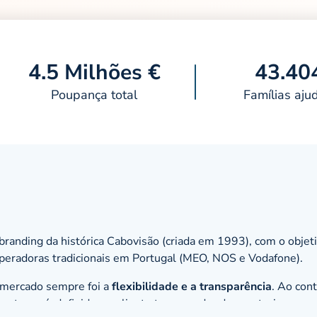
4.5 Milhões €
43.40
Poupança total
Famílias aju
branding
da histórica Cabovisão (criada em 1993), com o objet
operadoras tradicionais em Portugal (MEO, NOS e Vodafone).
o mercado sempre foi a
flexibilidade e a transparência
. Ao cont
otes pré-definidos: o cliente tem o poder de construir o seu