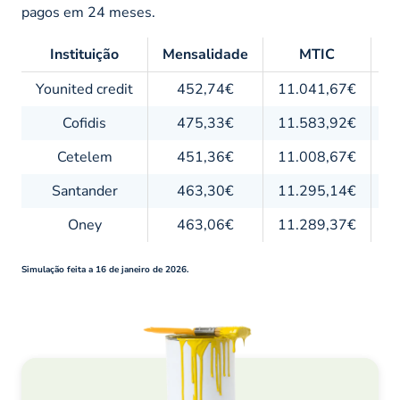
pagos em 24 meses.
Instituição
Mensalidade
MTIC
Younited credit
452,74€
11.041,67€
1
Cofidis
475,33€
11.583,92€
1
Cetelem
451,36€
11.008,67€
1
Santander
463,30€
11.295,14€
1
Oney
463,06€
11.289,37€
1
Simulação feita a 16 de janeiro de 2026.