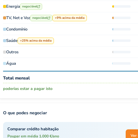
Energia
negociável
TV, Net e Voz
negociável
+9% acima da média
Condomínio
Saúde
+25% acima da média
Outros
Água
Total mensal
poderias estar a pagar isto
O que podes negociar
Comparar crédito habitação
Ver 
Poupar em média 1.000 €/ano