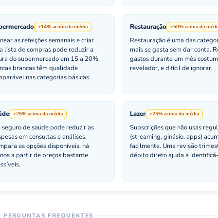
permercado
Restauração
+14% acima da média
+50% acima da médi
near as refeições semanais e criar
Restauração é uma das catego
 lista de compras pode reduzir a
mais se gasta sem dar conta. R
tura do supermercado em 15 a 20%.
gastos durante um mês costum
rcas brancas têm qualidade
revelador, e difícil de ignorar.
parável nas categorias básicas.
úde
Lazer
+25% acima da média
+25% acima da média
seguro de saúde pode reduzir as
Subscrições que não usas regu
pesas em consultas e análises.
(streaming, ginásio, apps) ac
para as opções disponíveis, há
facilmente. Uma revisão trimes
nos a partir de preços bastante
débito direto ajuda a identificá
ssíveis.
PERGUNTAS FREQUENTES