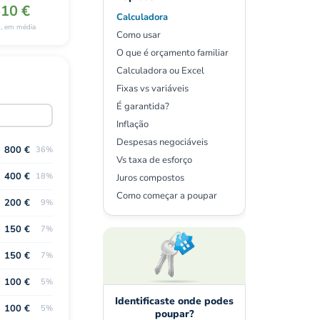
810 €
Calculadora
, em média
Como usar
O que é orçamento familiar
Calculadora ou Excel
Fixas vs variáveis
É garantida?
Inflação
Despesas negociáveis
800 €
36%
Vs taxa de esforço
400 €
18%
Juros compostos
Como começar a poupar
200 €
9%
150 €
7%
150 €
7%
100 €
5%
Identificaste onde podes
100 €
5%
poupar?