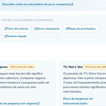
Descobre como na calculadora de juros compostos
OUTROS SIMULADORES COMPARAJÁ
Taxa de esforço
Juros compostos
Mapa de prestações
Salário líquido
guros
TV, Net e Voz
+25% acima da média
+9% acima da médi
eguro mais barato não significa
Os pacotes de TV, Net e Voz e
nos cobertura. Comparar seguros
depressa. Vale a pena compara
ora minutos e a poupança pode ser
2 anos, há frequentemente pr
centenas de euros por ano.
para novos clientes significati
mais baratas.
Dicas de poupança em
as de poupança em seguros
telecomunicações