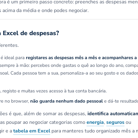
adora é um primeiro passo concreto: preenches as despesas mens
s acima da média e onde podes negociar.
a Excel de despesas?
erentes.
é ideal para
registares as despesas mês a mês e acompanhares a
s sempre à mão: percebes onde gastas o quê ao longo do ano, com
soal. Cada pessoa tem a sua, personaliza-a ao seu gosto e os dado
, registo e muitas vezes acesso à tua conta bancária.
bre no browser,
não guarda nenhum dado pessoal
e dá-te resultad
ções é que, além de somar as despesas,
identifica automatic
as poupar ao negociar categorias como
energia
,
seguros
ou
ir e a
tabela em Excel
para manteres tudo organizado mês a 