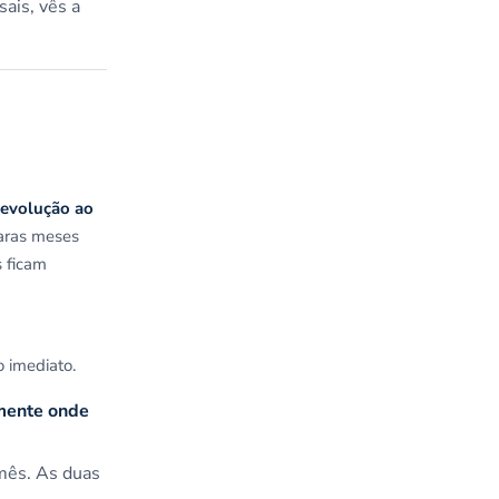
ais, vês a
 evolução ao
paras meses
s ficam
o imediato.
amente onde
mês. As duas