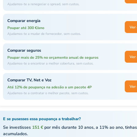
Ajudamos-te a renegociar o spread, sem custos.
Comparar energia
Ver 
Poupar até 300 €/ano
Ajudamos-te a mudar de fornecedor, sem custos.
Comparar seguros
Ver 
Poupar mais de 25% no orçamento anual de seguros
Ajudamos-te a encontrar a melhor cobertura, sem custos.
Comparar TV, Net e Voz
Ver 
Até 12% de poupança na adesão a um pacote 4P
Ajudamos-te a contratar o melhor pacote, sem custos.
E se pusesses essa poupança a trabalhar?
Se investisses
151 €
por mês durante 10 anos, a 11% ao ano, tinha
acumulados.