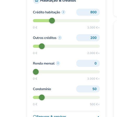
Habitação & créditos
Crédito habitação
i
0 €
3.000 €+
Outros créditos
i
0 €
2.000 €+
Renda mensal
i
0 €
3.000 €+
Condomínio
0 €
500 €+
Seguros & serviços
▼