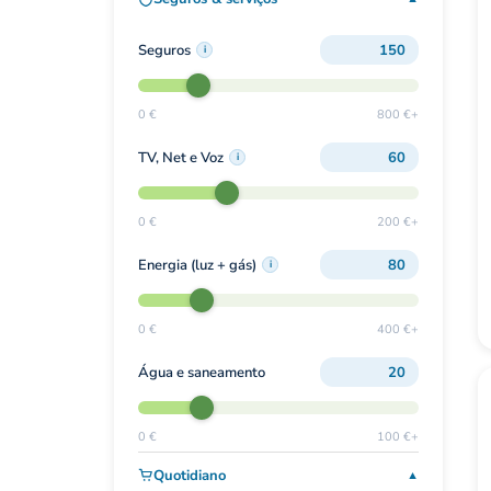
Seguros
i
0 €
800 €+
TV, Net e Voz
i
0 €
200 €+
Energia (luz + gás)
i
0 €
400 €+
Água e saneamento
0 €
100 €+
Quotidiano
▼