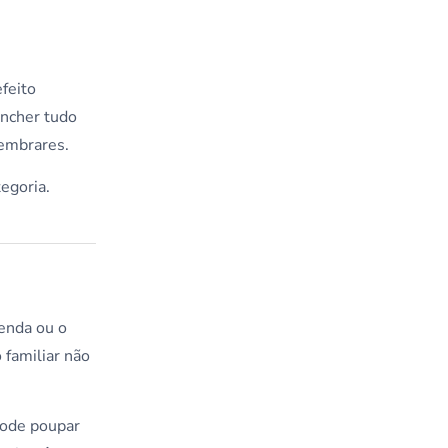
feito
encher tudo
lembrares.
egoria.
renda ou o
 familiar não
 pode poupar