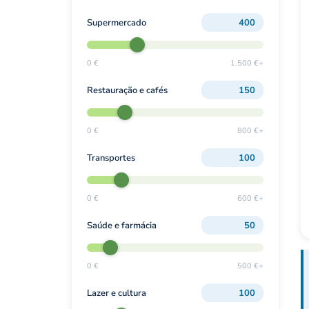
Supermercado
0 €
1.500 €+
Restauração e cafés
0 €
800 €+
Transportes
0 €
600 €+
Saúde e farmácia
0 €
500 €+
Lazer e cultura