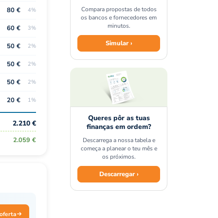
Compara propostas de todos
80 €
4%
os bancos e fornecedores em
minutos.
60 €
3%
Simular ›
50 €
2%
50 €
2%
50 €
2%
20 €
1%
Queres pôr as tuas
2.210 €
finanças em ordem?
2.059 €
Descarrega a nossa tabela e
começa a planear o teu mês e
os próximos.
Descarregar ›
oferta