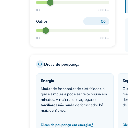
0 €
600 €+
Outros
0 €
500 €+
Dicas de poupança
Energia
Se
Mudar de fornecedor de eletricidade e
O s
gás é simples e pode ser feito online em
me
minutos. A maioria dos agregados
dem
familiares não muda de fornecedor há
de 
mais de 3 anos.
Dicas de poupança em energia
Dic