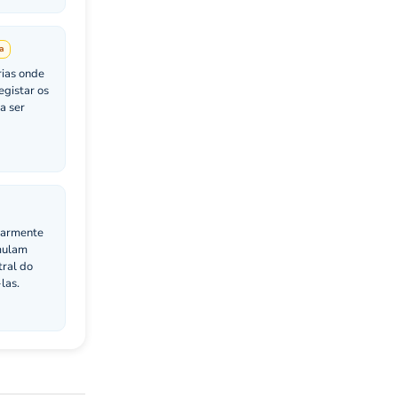
a
rias onde
egistar os
a ser
larmente
umulam
tral do
-las.