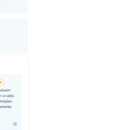
a
voluem
r a cada
omoções
vamente