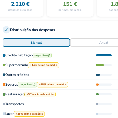
2.210 €
151 €
1.
despesas estimadas
por mês, em média
por ano
Distribuição das despesas
Mensal
Anual
Crédito habitação
negociável
Supermercado
+14% acima da média
Outros créditos
Seguros
negociável
+25% acima da média
Restauração
+50% acima da média
Transportes
Lazer
+25% acima da média