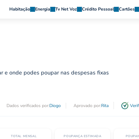
Habitação
Energia
Tv Net Voz
Crédito Pessoal
Cartões
iar e onde podes poupar nas despesas fixas
Dados verificados por:
Diogo
Aprovado por:
Rita
Veri
TOTAL MENSAL
POUPANÇA ESTIMADA
POUPA