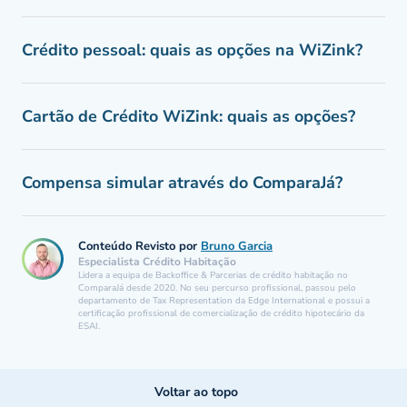
Crédito pessoal: quais as opções na WiZink?
Cartão de Crédito WiZink: quais as opções?
Compensa simular através do ComparaJá?
Conteúdo Revisto por
Bruno Garcia
Especialista Crédito Habitação
Lidera a equipa de Backoffice & Parcerias de crédito habitação no
ComparaJá desde 2020. No seu percurso profissional, passou pelo
departamento de Tax Representation da Edge International e possui a
certificação profissional de comercialização de crédito hipotecário da
ESAI.
Voltar ao topo