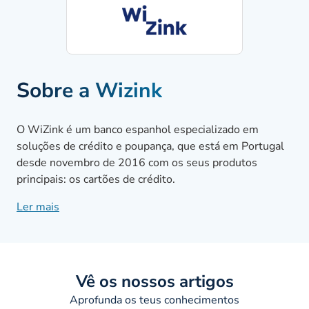
Sobre a Wizink
O WiZink é um banco espanhol especializado em
soluções de crédito e poupança, que está em Portugal
desde novembro de 2016 com os seus produtos
principais: os cartões de crédito.
Ler mais
Após a compra do negócio de cartões de crédito do
Barclaycard, incorporando na sua carteira também os
cartões de crédito e débito do Banco Popular (que faz
atualmente parte do
Santander
), o WiZink
Vê os nossos artigos
desenvolveu uma campanha por todo o território
nacional para dar a conhecer a nova marca em Portugal.
Aprofunda os teus conhecimentos