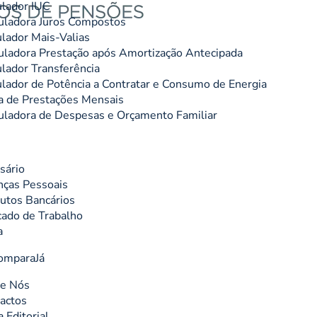
lador IUC
uladora Juros Compostos
lador Mais-Valias
uladora Prestação após Amortização Antecipada
lador Transferência
lador de Potência a Contratar e Consumo de Energia
 de Prestações Mensais
uladora de Despesas e Orçamento Familiar
sário
nças Pessoais
utos Bancários
ado de Trabalho
a
omparaJá
e Nós
actos
a Editorial