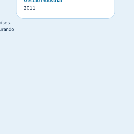
Gestão Industrial
2011
aíses.
gurando