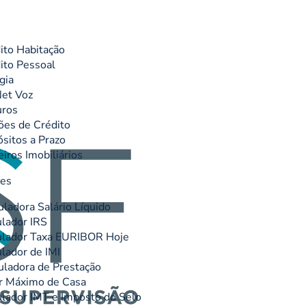
ito Habitação
ito Pessoal
gia
et Voz
uros
ões de Crédito
sitos a Prazo
eiros Imobiliários
res
uladora Salário Líquido
lador IRS
lador Taxa EURIBOR Hoje
lador de IMI
uladora de Prestação
r Máximo de Casa
lador IMT e Imposto do Selo