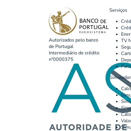
Serviços
Créd
Créd
Ener
Autorizados pelo banco
TV N
de Portugal
Seg
Intermediário de crédito
Cart
nº0000375
Depó
Parc
Simulado
Calc
Simu
Simu
Simu
Calc
Valo
Simu