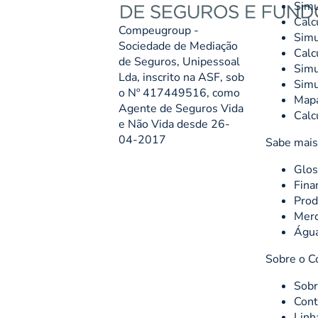
Simu
Calc
Compeugroup -
Simu
Sociedade de Mediação
Calc
de Seguros, Unipessoal
Simu
Lda, inscrito na ASF, sob
Simu
o Nº 417449516, como
Mapa
Agente de Seguros Vida
Calc
e Não Vida desde 26-
04-2017
Sabe mais
Glos
Fina
Prod
Merc
Águ
Sobre o C
Sobr
Cont
Linh