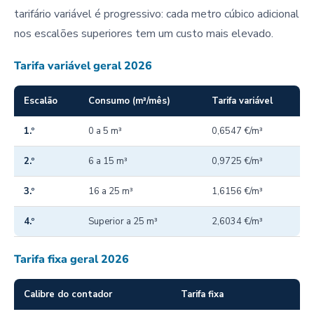
tarifário variável é progressivo: cada metro cúbico adicional
nos escalões superiores tem um custo mais elevado.
Tarifa variável geral 2026
Escalão
Consumo (m³/mês)
Tarifa variável
1.º
0 a 5 m³
0,6547 €/m³
2.º
6 a 15 m³
0,9725 €/m³
3.º
16 a 25 m³
1,6156 €/m³
4.º
Superior a 25 m³
2,6034 €/m³
Tarifa fixa geral 2026
Calibre do contador
Tarifa fixa