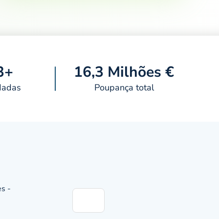
3+
16,3 Milhões €
dadas
Poupança total
es -