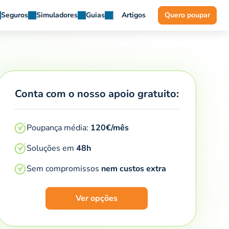
Seguros
Simuladores
Guias
Artigos
Quero poupar
Conta com o nosso apoio gratuito:
Poupança média:
120€/mês
Soluções em
48h
Sem compromissos
nem custos extra
Ver opções