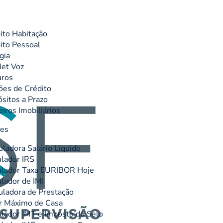
ito Habitação
ito Pessoal
gia
et Voz
uros
ões de Crédito
sitos a Prazo
eiros Imobiliários
res
uladora Salário Líquido
lador IRS
lador Taxa EURIBOR Hoje
lador de IMI
uladora de Prestação
r Máximo de Casa
lador IMT e Imposto do Selo