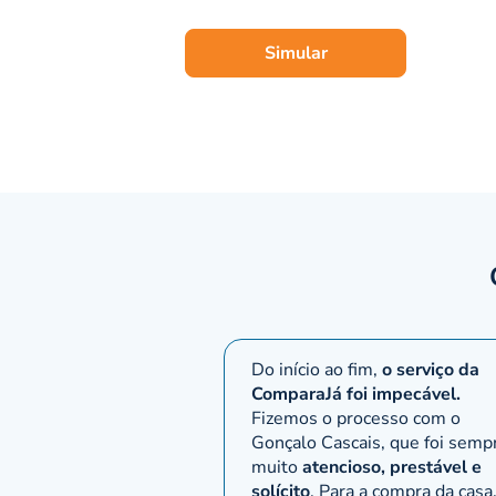
Nacional.
Simular
Já em 1918, a CGD ficou com a designa
Providência e do Monte de Piedade Nacio
deste banco se alargaram, passando a in
e industrial e, em especial, ao crédito
Assente numa cultura forte e com eleva
moderno grupo financeiro. No setor fi
diversificação da sua cobertura geográf
prudente, baseada em critérios de rend
residentes e não residentes em Portugal
crédito habitação.
Do início ao fim,
o serviço da
A presença do Grupo é particularmente 
ComparaJá foi impecável.
comerciais mais fortes com Portugal o
Fizemos o processo com o
Gonçalo Cascais, que foi semp
de grandes centros financeiros internac
muito
atencioso, prestável e
solícito
. Para a compra da casa