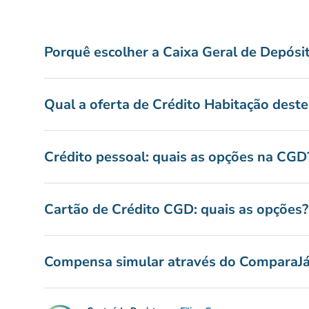
Atualmente, a CGD é uma sociedade anó
detentor, regendo-se pelas mesmas no
Porquê escolher a Caixa Geral de Depósi
Pese embora o facto de a CGD ter sido
puramente no mercado concorrencial, n
Qual a oferta de Crédito Habitação dest
poupanças dos portugueses e de contri
O Grupo CGD está presente em quase 
Crédito pessoal: quais as opções na CGD
comercial, banca de investimento, corret
especializado, entre outros.
Cartão de Crédito CGD: quais as opções?
Compensa simular através do ComparaJ