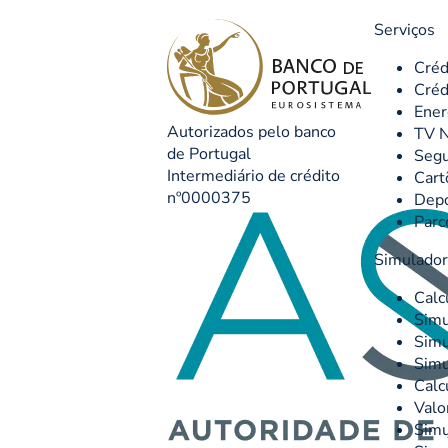
Serviços
Créd
Créd
Ener
Autorizados pelo banco
TV N
de Portugal
Seg
Intermediário de crédito
Cart
nº0000375
Depó
Parc
Simulado
Calc
Simu
Simu
Simu
Calc
Valo
Simu