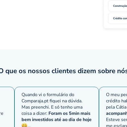
ção que detém atualmente, excluindo a gestão das Instituiçõe
nal. Foi então, a partir desta altura, que as atividades de atu
tegrar atividades ligadas ao crédito em geral – hipotecário, ag
 de penhores.
dos padrões éticos, a CGD é a principal instituição bancária 
nanceiro português, o Grupo CGD distingue-se pela ampla
ica, o que é resultado de uma política de internacionalização
O que os nossos clientes dizem sobre nó
ibilidade, mas também de prestação de serviços aos clientes
, entre os quais estão o crédito pessoal, os cartões de crédit
Quando vi o formulário do
O meu ped
relevante em países ou territórios com laços culturais ou
Comparaja.pt
fiquei na dúvida.
crédito ha
u com um elevado potencial de crescimento económico, para a
Mas preenchi. E só tenho uma
pela Cátia
re
coisa a dizer:
Foram os 5min mais
acompanh
ionais.
bem investidos até ao dia de hoje
Esteve se
,
...
me esclar