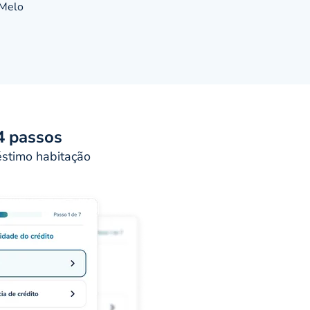
 Melo
res
uesa
u
ndir,
4 passos
éstimo habitação
e da
 11
 CGD.
nte de
s
qual