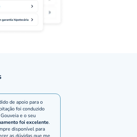
s de
ação
rícola
de um
s
o e o
ido de apoio para o
bitação foi conduzido
lém
 Gouveia e o seu
amento foi excelente
.
mpre disponível para
ecer as dúvidas que me