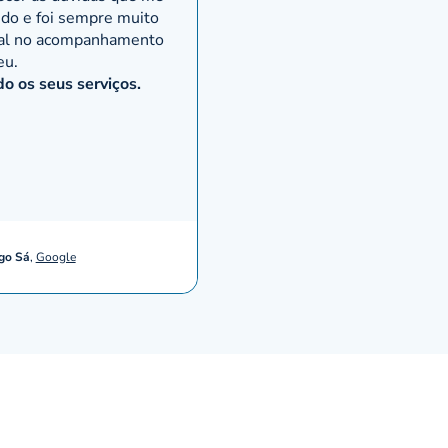
eino
ndo e foi sempre muito
ão,
nal no acompanhamento
ndia e
eu.
 os seus serviços.
s as
go Sá
,
Google
lação
ção de
, a
ª em