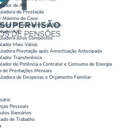
lador de IMI
uladora de Prestação
r Máximo de Casa
lador IMT e Imposto do Selo
lador IUC
uladora Juros Compostos
lador Mais-Valias
uladora Prestação após Amortização Antecipada
lador Transferência
lador de Potência a Contratar e Consumo de Energia
 de Prestações Mensais
uladora de Despesas e Orçamento Familiar
sário
nças Pessoais
utos Bancários
ado de Trabalho
a