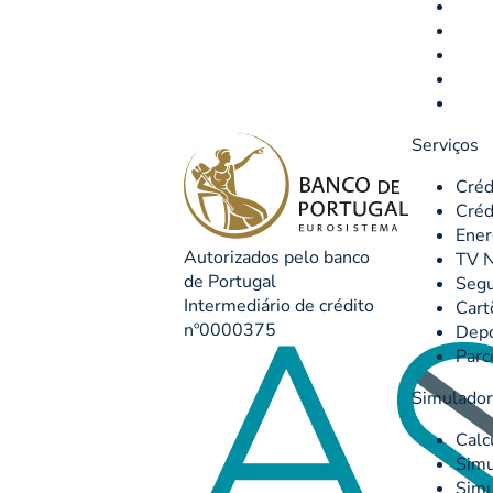
Serviços
Créd
Créd
Ener
Autorizados pelo banco
TV N
de Portugal
Seg
Intermediário de crédito
Cart
nº0000375
Depó
Parc
Simulado
Calc
Simu
Simu