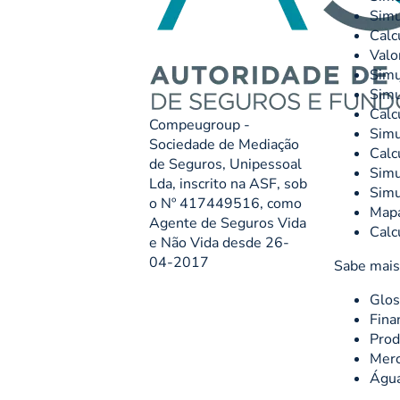
Simu
Calc
Valo
Simu
Simu
Calc
Compeugroup -
Simu
Sociedade de Mediação
Calc
de Seguros, Unipessoal
Simu
Lda, inscrito na ASF, sob
Simu
o Nº 417449516, como
Mapa
Agente de Seguros Vida
Calc
e Não Vida desde 26-
04-2017
Sabe mais
Glos
Fina
Prod
Merc
Águ