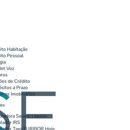
ito Habitação
ito Pessoal
gia
et Voz
uros
ões de Crédito
sitos a Prazo
eiros Imobiliários
res
uladora Salário Líquido
lador IRS
lador Taxa EURIBOR Hoje