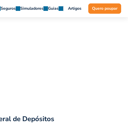
Seguros
Simuladores
Guias
Artigos
Quero poupar
eral de Depósitos