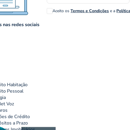
Aceito os
Termos e Condições
e a
Polític
 nas redes sociais
ito Habitação
ito Pessoal
gia
et Voz
uros
ões de Crédito
sitos a Prazo
eiros Imobiliários