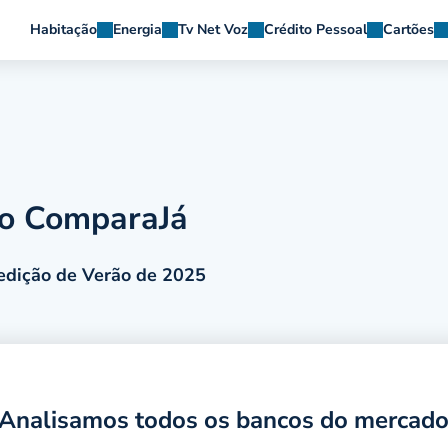
Habitação
Energia
Tv Net Voz
Crédito Pessoal
Cartões
ão ComparaJá
edição de Verão de 2025
Analisamos todos os bancos do mercad