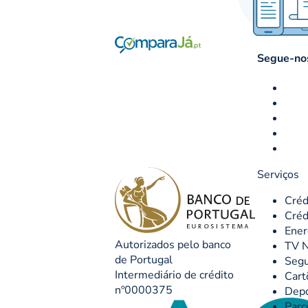
Segue-nos
Serviços
Créd
Créd
Ener
Autorizados pelo banco
TV N
de Portugal
Seg
Intermediário de crédito
Cart
nº0000375
Depó
Parc