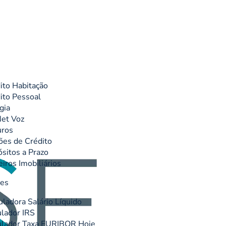
ito Habitação
ito Pessoal
gia
et Voz
uros
ões de Crédito
sitos a Prazo
eiros Imobiliários
res
uladora Salário Líquido
lador IRS
lador Taxa EURIBOR Hoje