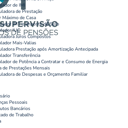
lador de IMI
uladora de Prestação
r Máximo de Casa
lador IMT e Imposto do Selo
lador IUC
uladora Juros Compostos
lador Mais-Valias
uladora Prestação após Amortização Antecipada
lador Transferência
lador de Potência a Contratar e Consumo de Energia
 de Prestações Mensais
uladora de Despesas e Orçamento Familiar
sário
nças Pessoais
utos Bancários
ado de Trabalho
a