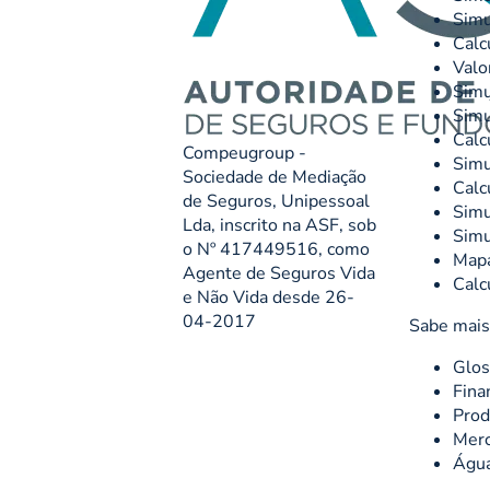
Simu
Calc
Valo
Simu
Simu
Calc
Compeugroup -
Simu
Sociedade de Mediação
Calc
de Seguros, Unipessoal
Simu
Lda, inscrito na ASF, sob
Simu
o Nº 417449516, como
Mapa
Agente de Seguros Vida
Calc
e Não Vida desde 26-
04-2017
Sabe mais
Glos
Fina
Prod
Merc
Águ