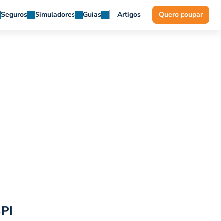
Seguros
Simuladores
Guias
Artigos
Quero poupar
BPI