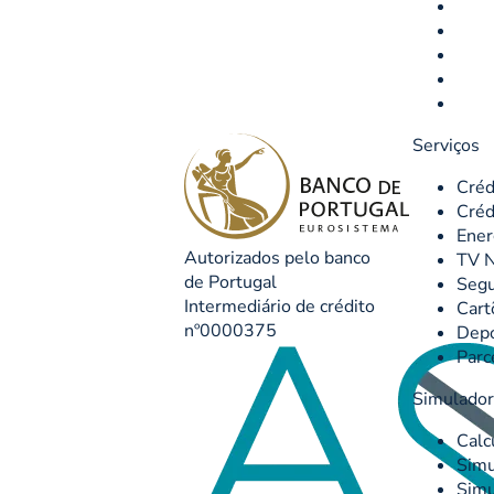
Serviços
Créd
Créd
Ener
Autorizados pelo banco
TV N
de Portugal
Seg
Intermediário de crédito
Cart
nº0000375
Depó
Parc
Simulado
Calc
Simu
Simu