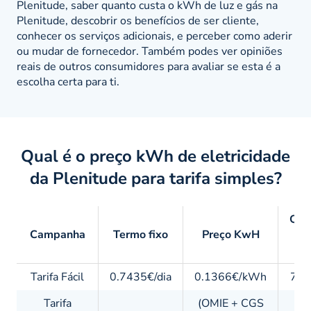
Plenitude, saber quanto custa o kWh de luz e gás na
Plenitude, descobrir os benefícios de ser cliente,
conhecer os serviços adicionais, e perceber como aderir
ou mudar de fornecedor. Também podes ver opiniões
reais de outros consumidores para avaliar se esta é a
escolha certa para ti.
Qual é o preço kWh de eletricidade
da Plenitude para tarifa simples?
Qua
Campanha
Termo fixo
Preço KwH
va
pa
Tarifa Fácil
0.7435€/dia
0.1366€/kWh
76.
Tarifa
(OMIE + CGS