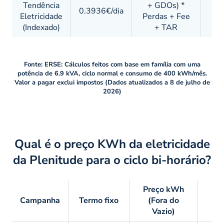
Tendência
+ GDOs) *
0.3936€/dia
Eletricidade
Perdas + Fee
(Indexado)
+ TAR
Fonte: ERSE: Cálculos feitos com base em
família com uma
potência de 6.9 kVA, ciclo normal e consumo de 400 kWh/mês.
Valor a pagar exclui impostos (Dados atualizados a 8 de julho de
2026)
Qual é o preço KWh da eletricidade
da Plenitude para o ciclo bi-horário?
Preço kWh
Pr
Campanha
Termo fixo
(Fora do
(
Vazio)