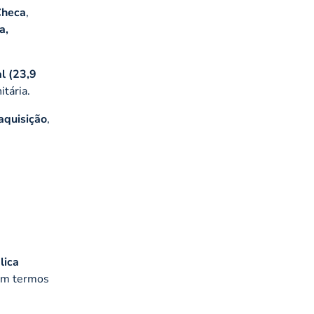
 Checa
,
a,
l (23,9
tária.
 aquisição
,
lica
em termos