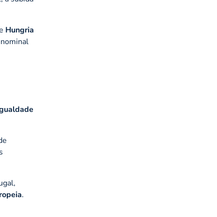
 e
Hungria
 nominal
igualdade
de
s
ugal,
ropeia
.