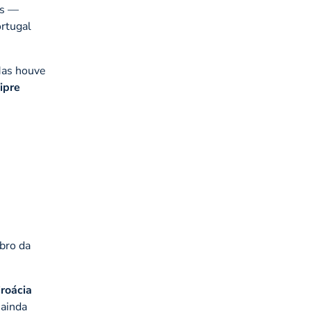
os —
ortugal
Mas houve
ipre
bro da
roácia
 ainda