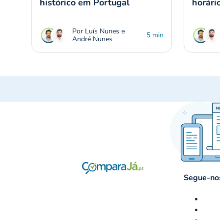
histórico em Portugal
horári
Por Luís Nunes e
5 min
André Nunes
Segue-nos