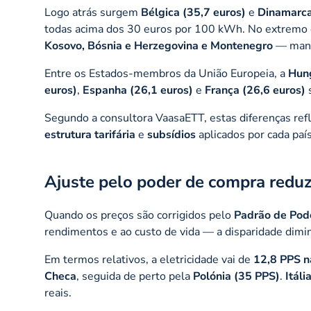
Logo atrás surgem
Bélgica (35,7 euros)
e
Dinamarca
todas acima dos 30 euros por 100 kWh. No extremo 
Kosovo, Bósnia e Herzegovina e Montenegro
— mantê
Entre os Estados-membros da União Europeia, a
Hung
euros)
,
Espanha (26,1 euros)
e
França (26,6 euros)
s
Segundo a consultora VaasaETT, estas diferenças ref
estrutura tarifária
e
subsídios
aplicados por cada país
Ajuste pelo poder de compra red
Quando os preços são corrigidos pelo
Padrão de Pod
rendimentos e ao custo de vida — a disparidade dimi
Em termos relativos, a eletricidade vai de
12,8 PPS n
Checa
, seguida de perto pela
Polónia (35 PPS)
.
Itál
reais.