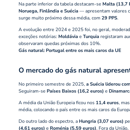
Na parte inferior da tabela destacam-se
Malta (13,7
Noruega, Finlândia e Suécia
— apresentam valores cl
surge muito próximo dessa média, com
29 PPS
.
A evolução entre 2024 e 2025 foi, no geral, modera
exceções notórias:
Moldávia
e
Turquia
registaram au
observaram quedas próximas dos 10%.
Gás natural: Portugal entre os mais caros da UE
O mercado do gás natural apresen
No primeiro semestre de 2025,
a Suécia liderou co
Seguiram-se
Países Baixos (16,2 euros)
e
Dinamarca
A média da União Europeia ficou nos
11,4 euros
, mas
média, colocando o país entre os mais caros da Europ
Do outro lado do espectro, a
Hungria (3,07 euros)
pe
(4,61 euros)
e
Roménia (5,59 euros)
. Fora da União,