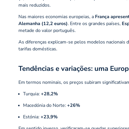
mais reduzidos.
Nas maiores economias europeias, a
França apresent
Alemanha (12,2 euros)
. Entre os grandes países,
Esp
metade do valor português.
As diferenças explicam-se pelos modelos nacionais 
tarifas domésticas.
Tendências e variações: uma Euro
Em termos nominais, os preços subiram significativ
Turquia:
+28,2%
Macedónia do Norte:
+26%
Estónia:
+23,9%
Em sentido inverso, verificaram-se quedas superior