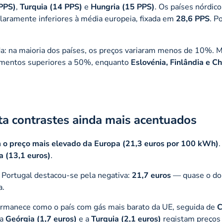
 PPS)
,
Turquia (14 PPS)
e
Hungria (15 PPS)
. Os países nórdic
aramente inferiores à média europeia, fixada em
28,6 PPS
. P
da: na maioria dos países, os preços variaram menos de 10%. 
mentos superiores a 50%, enquanto
Eslovénia, Finlândia e Ch
ta contrastes ainda mais acentuados
m o preço mais elevado da Europa (21,3 euros por 100 kWh)
.
 (13,1 euros)
.
 Portugal destacou-se pela negativa:
21,7 euros
— quase o do
a.
rmanece como o país com gás mais barato da UE, seguida de
C
 a
Geórgia (1,7 euros)
e a
Turquia (2,1 euros)
registam preços