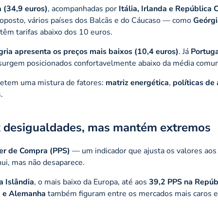
 (34,9 euros)
, acompanhadas por
Itália, Irlanda e República
oposto, vários países dos Balcãs e do Cáucaso — como
Geórgi
m tarifas abaixo dos 10 euros.
ria apresenta os preços mais baixos (10,4 euros)
. Já
Portuga
urgem posicionados confortavelmente abaixo da média comuni
letem uma mistura de fatores:
matriz energética
,
políticas de
.
uz desigualdades, mas mantém extremos
er de Compra (PPS)
— um indicador que ajusta os valores aos
nui, mas não desaparece.
a Islândia
, o mais baixo da Europa, até aos
39,2 PPS na Repúb
ia e Alemanha
também figuram entre os mercados mais caros 