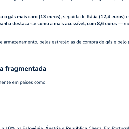
a o gás mais caro (13 euros)
, seguida de
Itália (12,4 euros)
e
anha destaca-se como a mais acessível, com 8,6 euros
— me
de armazenamento, pelas estratégias de compra de gás e pelo 
pa fragmentada
amente em países como:
es a 10% na
Eslovénia
,
Áustria
e
República Checa
. Em Portugal