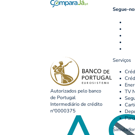
Segue-nos
Serviços
Créd
Créd
Ener
Autorizados pelo banco
TV N
de Portugal
Seg
Intermediário de crédito
Cart
nº0000375
Depó
Parc
Simulado