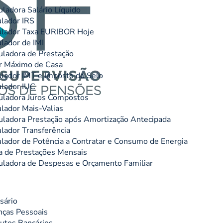
uladora Salário Líquido
lador IRS
lador Taxa EURIBOR Hoje
lador de IMI
uladora de Prestação
r Máximo de Casa
lador IMT e Imposto do Selo
lador IUC
uladora Juros Compostos
lador Mais-Valias
uladora Prestação após Amortização Antecipada
lador Transferência
lador de Potência a Contratar e Consumo de Energia
 de Prestações Mensais
uladora de Despesas e Orçamento Familiar
sário
nças Pessoais