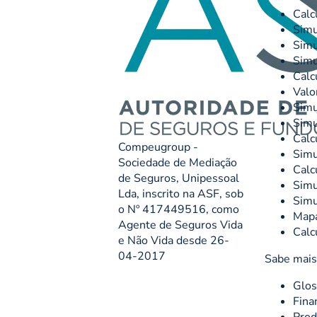
Calc
Simu
Simu
Simu
Calc
Valo
Simu
Simu
Calc
Compeugroup -
Simu
Sociedade de Mediação
Calc
de Seguros, Unipessoal
Simu
Lda, inscrito na ASF, sob
Simu
o Nº 417449516, como
Mapa
Agente de Seguros Vida
Calc
e Não Vida desde 26-
04-2017
Sabe mais
Glos
Fina