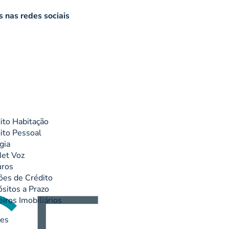
 nas redes sociais
ito Habitação
ito Pessoal
gia
et Voz
uros
ões de Crédito
sitos a Prazo
eiros Imobiliários
res