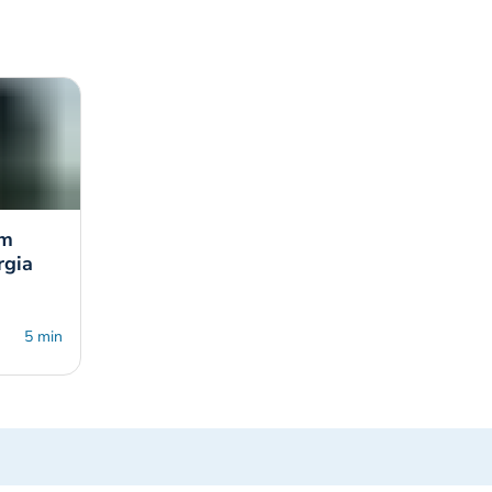
em
rgia
5 min