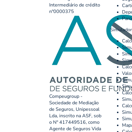
Intermediário de crédito
Cart
nº0000375
Depó
Parc
Simulado
Calc
Simu
Simu
Simu
Calc
Valo
Simu
Simu
Calc
Compeugroup -
Simu
Sociedade de Mediação
Calc
de Seguros, Unipessoal
Simu
Lda, inscrito na ASF, sob
Simu
o Nº 417449516, como
Mapa
Agente de Seguros Vida
Calc