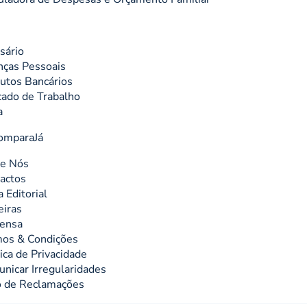
sário
nças Pessoais
utos Bancários
ado de Trabalho
a
omparaJá
e Nós
actos
a Editorial
eiras
ensa
os & Condições
tica de Privacidade
nicar Irregularidades
o de Reclamações