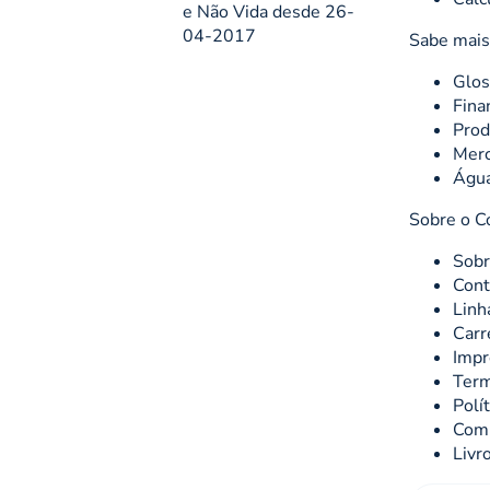
e Não Vida desde 26-
04-2017
Sabe mais
Glos
Fina
Prod
Merc
Águ
Sobre o C
Sobr
Cont
Linh
Carr
Impr
Term
Polí
Comu
Livr