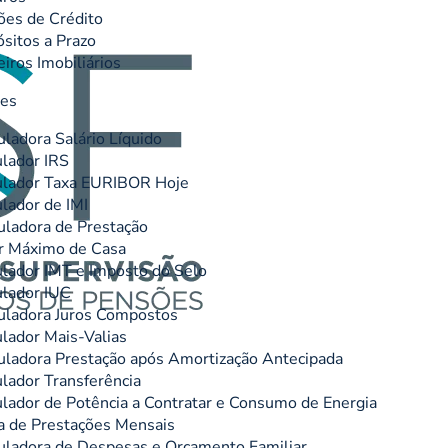
ões de Crédito
sitos a Prazo
eiros Imobiliários
res
uladora Salário Líquido
lador IRS
lador Taxa EURIBOR Hoje
lador de IMI
uladora de Prestação
r Máximo de Casa
lador IMT e Imposto do Selo
lador IUC
uladora Juros Compostos
lador Mais-Valias
uladora Prestação após Amortização Antecipada
lador Transferência
lador de Potência a Contratar e Consumo de Energia
 de Prestações Mensais
uladora de Despesas e Orçamento Familiar