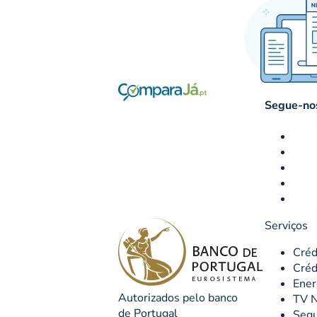
Segue-nos
Serviços
Créd
Créd
Ener
Autorizados pelo banco
TV N
de Portugal
Seg