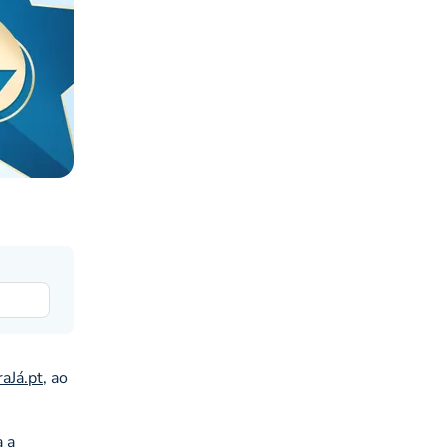
aJá.pt
, ao
a a