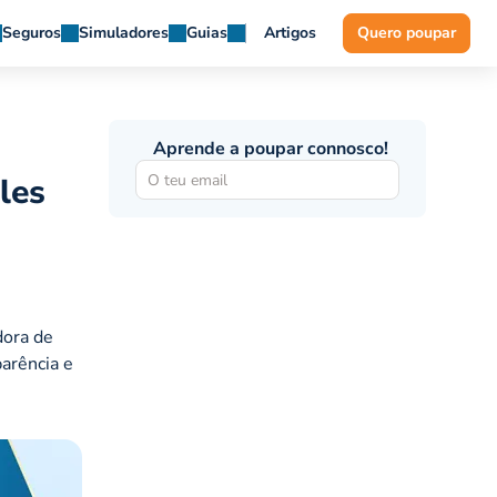
Seguros
Simuladores
Guias
Artigos
Quero poupar
Aprende a poupar connosco!
les
dora de
parência e