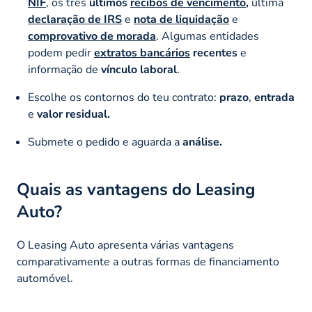
NIF
, os três
últimos
recibos de vencimento
,
última
declaração de IRS
e
nota de liquidação
e
comprovativo de morada
. Algumas entidades
podem pedir
extratos bancários
recentes
e
informação de
vínculo laboral
.
Escolhe os contornos do teu contrato:
prazo
,
entrada
e
valor residual.
Submete o pedido e aguarda a
análise.
Quais as vantagens do Leasing
Auto?
O Leasing Auto apresenta várias vantagens
comparativamente a outras formas de financiamento
automóvel.