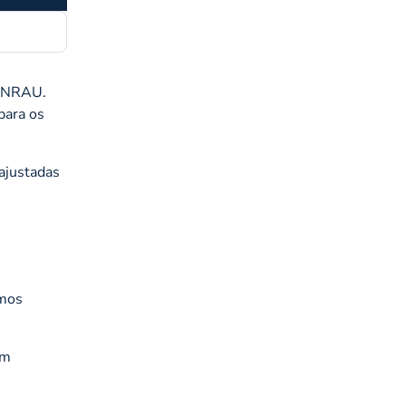
o NRAU.
para os
ajustadas
rmos
em