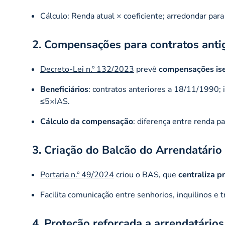
Cálculo: Renda atual × coeficiente; arredondar para
2. Compensações para contratos anti
Decreto-Lei n.º 132/2023
prevê
compensações is
Beneficiários
: contratos anteriores a 18/11/1990;
≤5×IAS.
Cálculo da compensação
: diferença entre renda 
3. Criação do Balcão do Arrendatário
Portaria n.º 49/2024
criou o BAS, que
centraliza p
Facilita comunicação entre senhorios, inquilinos e 
4. Proteção reforçada a arrendatários