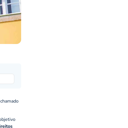
o chamado
objetivo
reitos