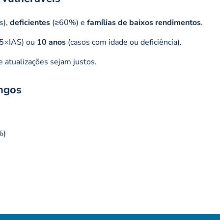
s),
deficientes
(≥60%) e
famílias de baixos rendimentos
.
≤5×IAS) ou
10 anos
(casos com idade ou deficiência).
e atualizações sejam justos.
ongos
%)