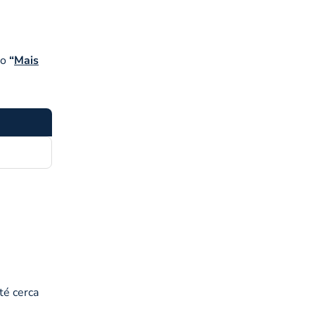
vo
“
Mais
té cerca