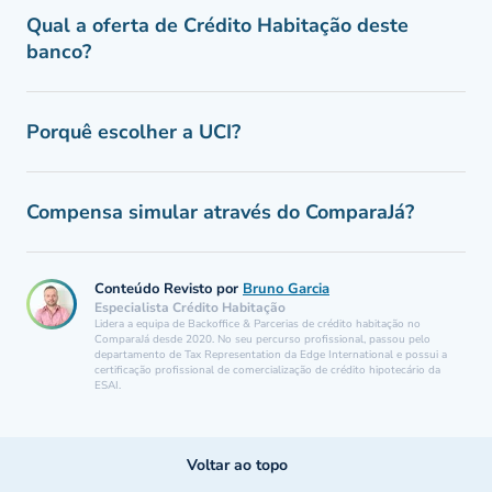
Qual a oferta de Crédito Habitação deste
banco?
Porquê escolher a UCI?
Compensa simular através do ComparaJá?
Conteúdo Revisto por
Bruno Garcia
Especialista Crédito Habitação
Lidera a equipa de Backoffice & Parcerias de crédito habitação no
ComparaJá desde 2020. No seu percurso profissional, passou pelo
departamento de Tax Representation da Edge International e possui a
certificação profissional de comercialização de crédito hipotecário da
ESAI.
Voltar ao topo