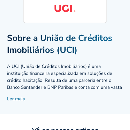
Sobre a União de Créditos
Imobiliários (UCI)
A UCI (União de Créditos Imobiliários) é uma
instituição financeira especializada em soluções de
crédito habitação. Resulta de uma parceria entre o
Banco Santander e BNP Paribas e conta com uma vasta
experiência no mercado, tanto em Portugal como na
Ler mais
Europa. A UCI oferece soluções únicas e adaptadas a
cada cliente, garantindo rapidez, confiança e
flexibilidade em todo o processo.