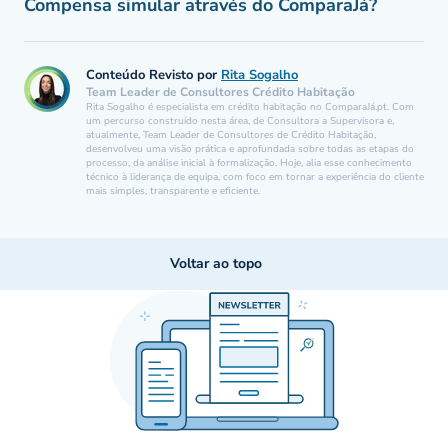
Compensa simular através do ComparaJá?
Conteúdo Revisto por
Rita Sogalho
Team Leader de Consultores Crédito Habitação
Rita Sogalho é especialista em crédito habitação no ComparaJá.pt. Com
um percurso construído nesta área, de Consultora a Supervisora e,
atualmente, Team Leader de Consultores de Crédito Habitação,
desenvolveu uma visão prática e aprofundada sobre todas as etapas do
processo, da análise inicial à formalização. Hoje, alia esse conhecimento
técnico à liderança de equipa, com foco em tornar a experiência do cliente
mais simples, transparente e eficiente.
Voltar ao topo