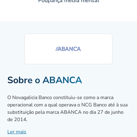
Poupança média mensal
Sobre o ABANCA
O Novagalicia Banco constituiu-se como a marca
operacional com a qual operava o NCG Banco até à sua
substituição pela marca ABANCA no dia 27 de junho
de 2014.
Ler mais
O atual ABANCA é uma marca comercial que é