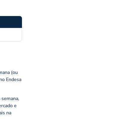
emana (ou
ano Endesa
da semana,
ercado e
ais na