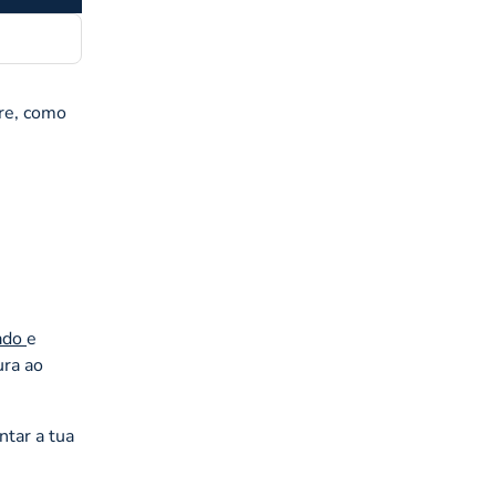
vre, como
zado
e
ura ao
tar a tua