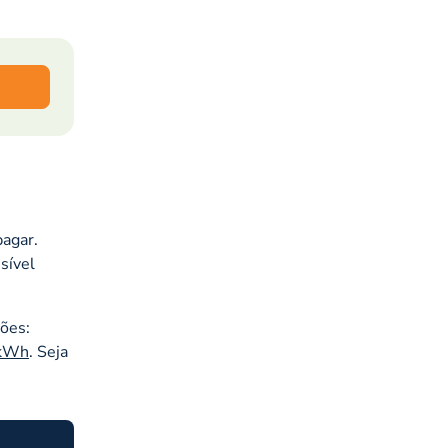
pagar.
sível
ções:
 kWh
. Seja