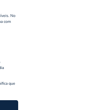
íveis. No
ana com
s
dia
ifica que