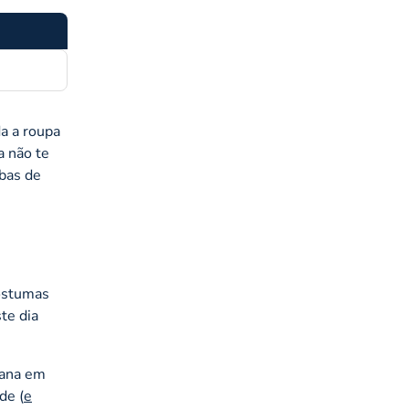
da a roupa
a não te
íbas de
costumas
te dia
mana em
de (
e