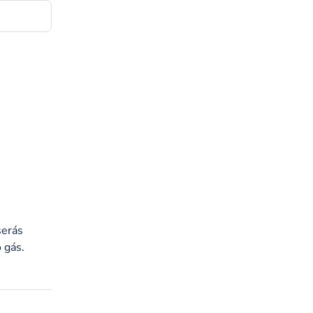
serás
 gás.