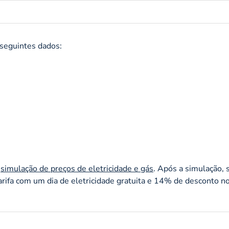
 seguintes dados:
a
simulação de preços de eletricidade e gás
. Após a simulação, 
arifa com um dia de eletricidade gratuita e 14% de desconto no