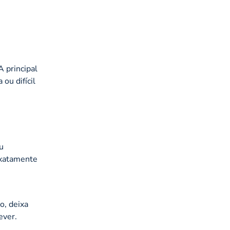
 principal
ou difícil
u
 exatamente
o, deixa
ever.