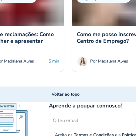
de reclamações: Como
Como me posso inscrev
her e apresentar
Centro de Emprego?
or Madalena Alves
5 min
Por Madalena Alves
Voltar ao topo
Aprende a poupar connosco!
Aceito os
Termos e Condições
e a
Polític