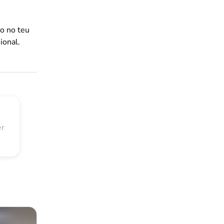
o no teu
ional.
er