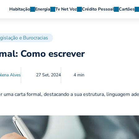
Habitação
Energia
Tv Net Voz
Crédito Pessoal
Cartões
gislação e Burocracias
rmal: Como escrever
lena Alves
27 Set, 2024
4 min
r uma carta formal, destacando a sua estrutura, linguagem ad