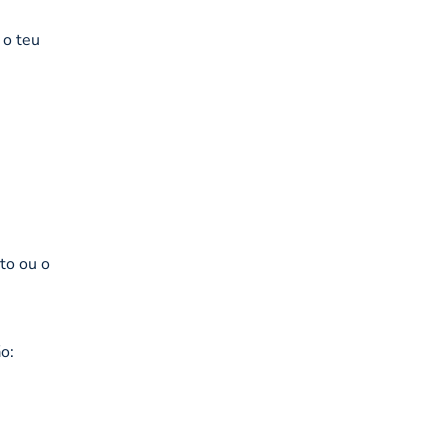
 o teu
to ou o
o: