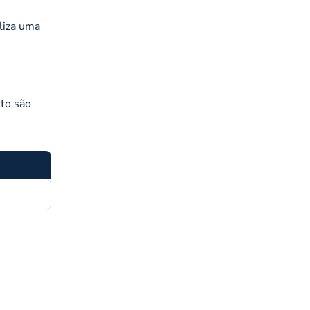
liza uma
xto são