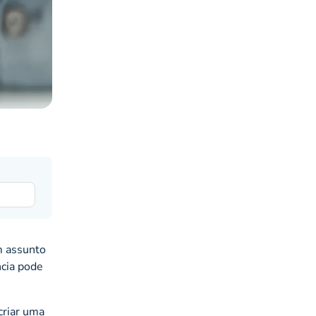
um assunto
cia pode
criar uma