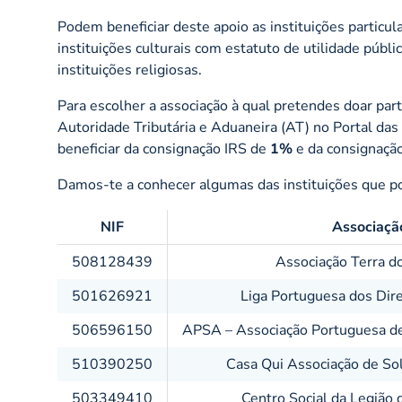
Podem beneficiar deste apoio as instituições particula
instituições culturais com estatuto de utilidade públi
instituições religiosas.
Para escolher a associação à qual pretendes doar part
Autoridade Tributária e Aduaneira (AT) no Portal da
beneficiar da consignação IRS de
1%
e da consignação
Damos-te a conhecer algumas das instituições que po
NIF
Associaçã
508128439
Associação Terra d
501626921
Liga Portuguesa dos Dir
506596150
APSA – Associação Portuguesa d
510390250
Casa Qui Associação de Sol
503349410
Centro Social da Legião