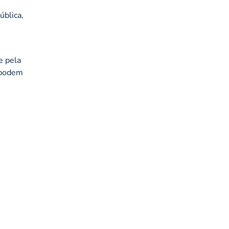
ública,
e pela
e podem