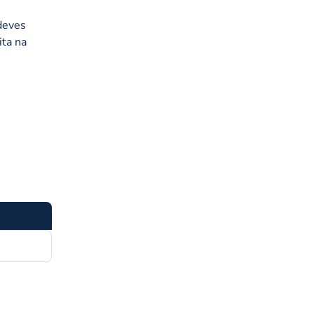
 deves
ita na