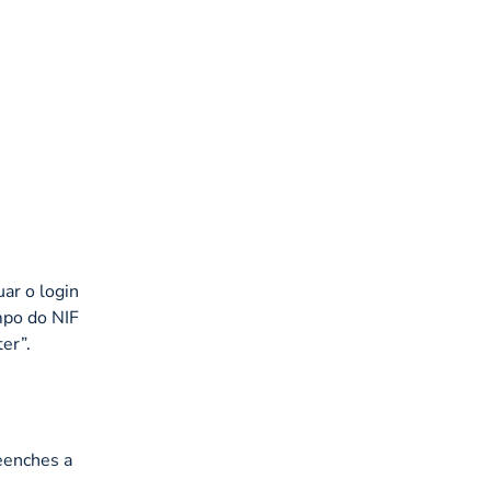
tuar o
login
mpo do NIF
er”.
eenches a