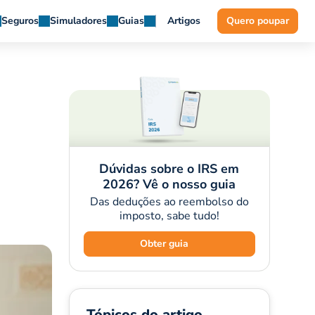
Seguros
Simuladores
Guias
Artigos
Quero poupar
Dúvidas sobre o IRS em
2026? Vê o nosso guia
Das deduções ao reembolso do
imposto, sabe tudo!
Obter guia
Tópicos do artigo