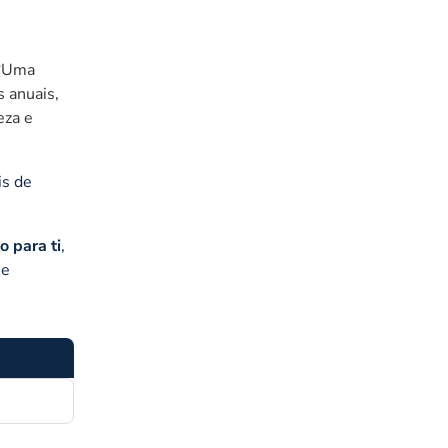
“
Uma
 anuais,
eza e
is de
o para ti
,
ue