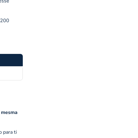
desse
.200
 à mesma
 para ti