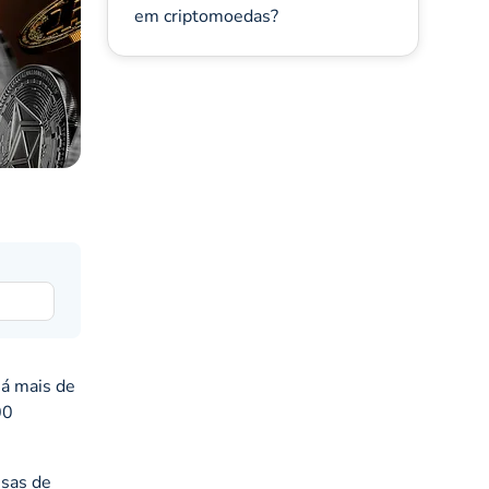
em criptomoedas?
já mais de
00
isas de