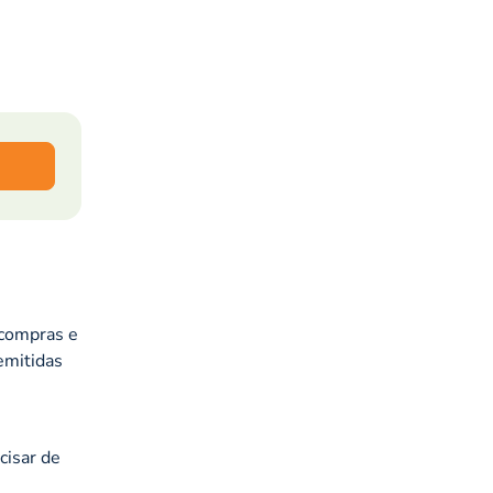
 compras e
emitidas
cisar de