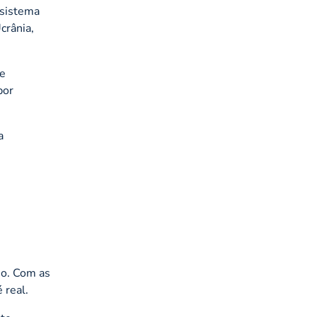
 sistema
crânia,
de
por
a
io. Com as
 real.