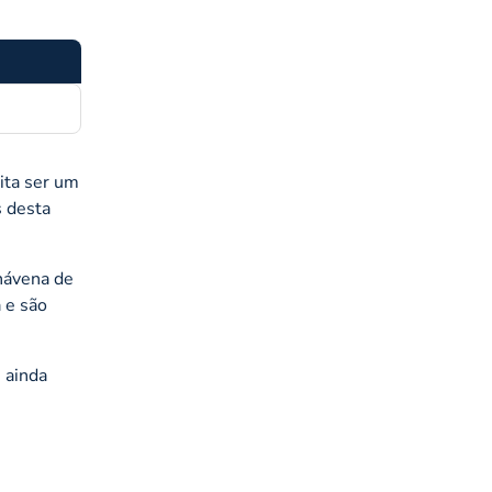
ita ser um
s desta
chávena de
 e são
 ainda