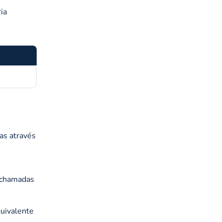
ia
as através
s chamadas
quivalente