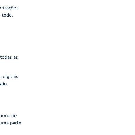
orizações
 todo,
 todas as
 digitais
ain
.
forma de
 uma parte