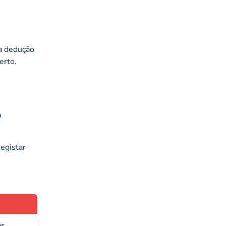
sa dedução
erto.
a
egistar
as