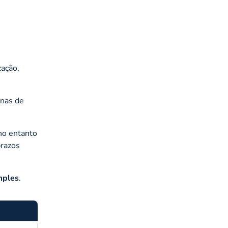
cação,
inas de
no entanto
prazos
mples
.