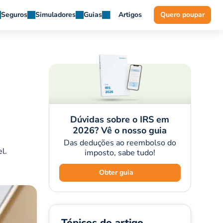
Seguros
Simuladores
Guias
Artigos
Quero poupar
Dúvidas sobre o IRS em
2026? Vê o nosso guia
Das deduções ao reembolso do
l.
imposto, sabe tudo!
Obter guia
Tópicos do artigo