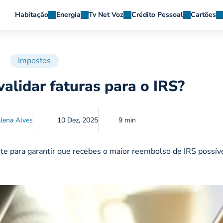
Habitação
Energia
Tv Net Voz
Crédito Pessoal
Cartões
Impostos
alidar faturas para o IRS?
lena Alves
10 Dez, 2025
9 min
nte para garantir que recebes o maior reembolso de IRS possíve