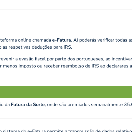
plataforma online chamada
e-Fatura
. Aí poderás verificar todas a
o as respetivas deduções para IRS.
enir a evasão fiscal por parte dos portugueses, ao incentiva
ar menos imposto ou receber reembolso de IRS ao declarares 
eio da
Fatura da Sorte
, onde são premiados semanalmente 35
o sistema do e-Fatura permite a transmissão de dados relativo