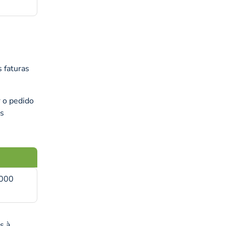
s faturas
r o pedido
as
.000
s à