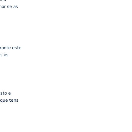
mar se as
rante este
as às
isto e
 que tens