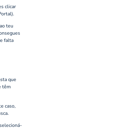
s clicar
ortal).
ao teu
 consegues
e falta
asta que
e têm
e caso,
sca.
 selecioná-