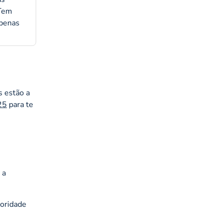
 Tem
apenas
s estão a
25
para te
 a
toridade