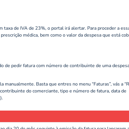
 taxa de IVA de 23%, o portal irá alertar. Para proceder a es
ns prescrição médica, bem como o valor da despesa que está cob
do de pedir fatura com número de contribuinte de uma despes
-la manualmente. Basta que entres no menu “Faturas”, vás a “R
ontribuinte do comerciante, tipo e número de fatura, data de
).
ao dia 20 do mês seguinte à emissão da fatura para lançarem 