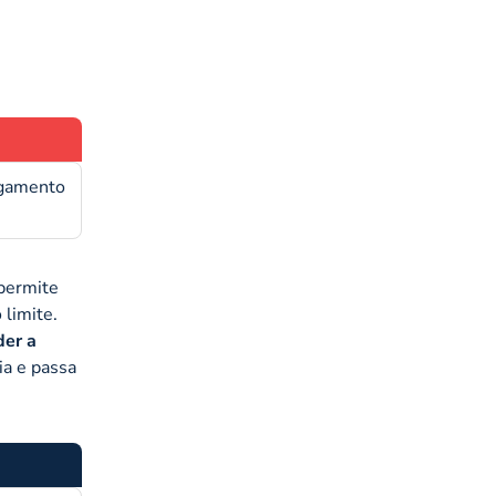
agamento
 permite
 limite.
der a
ia e passa