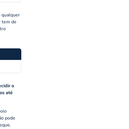
 qualquer
e tem de
tro
cidir o
os até
poio
ção pode
heque.