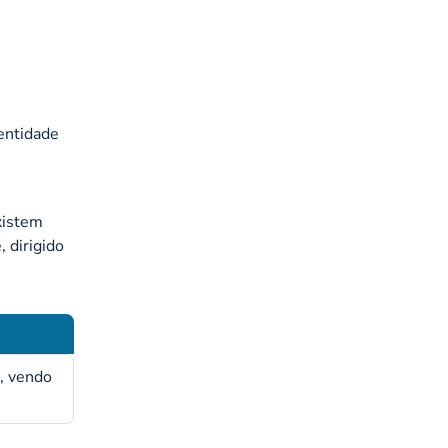
entidade
xistem
, dirigido
s, vendo