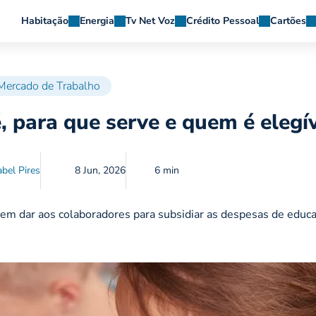
Habitação
Energia
Tv Net Voz
Crédito Pessoal
Cartões
Mercado de Trabalho
, para que serve e quem é elegí
abel Pires
8 Jun, 2026
6 min
em dar aos colaboradores para subsidiar as despesas de educ