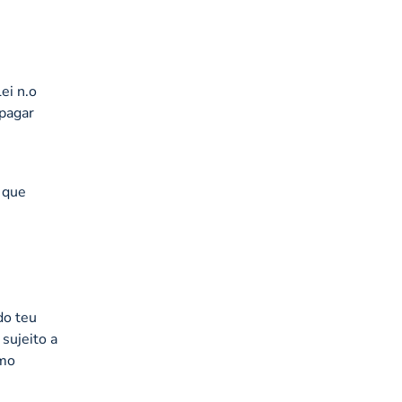
ei n.o
 pagar
, que
do teu
sujeito a
smo