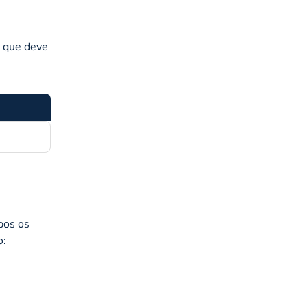
o que deve
bos os
o: