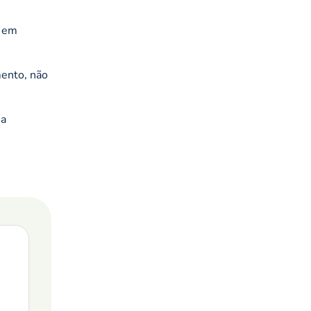
, em
mento, não
ua