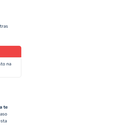
utras
sto na
a te
Caso
esta