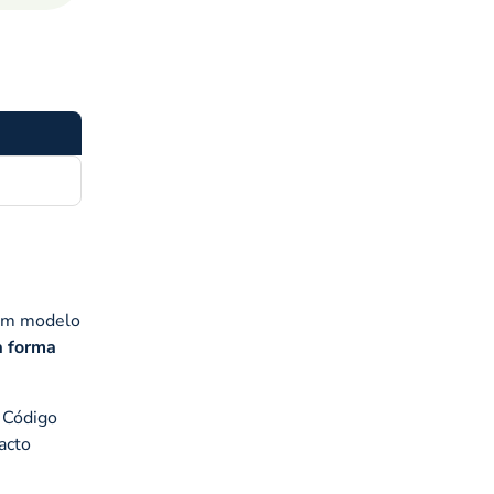
hum modelo
a forma
o Código
acto