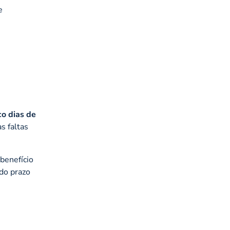
e
co dias de
s faltas
 benefício
do prazo