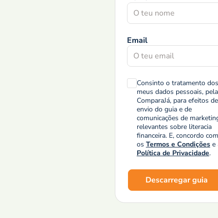
Email
Consinto o tratamento do
meus dados pessoais, pela
ComparaJá, para efeitos de
envio do guia e de
comunicações de marketin
relevantes sobre literacia
financeira. E, concordo co
os
Termos e Condições
e 
Política de Privacidade
.
Descarregar guia