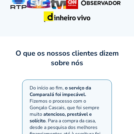
O que os nossos clientes dizem
sobre nós
Do início ao fim,
o serviço da
Quando
ComparaJá foi impecável.
Compar
Fizemos o processo com o
preenc
Gonçalo Cascais, que foi sempre
dizer:
muito
atencioso, prestável e
invest
solícito
. Para a compra da casa,
Super 
desde a pesquisa dos melhores
dispon