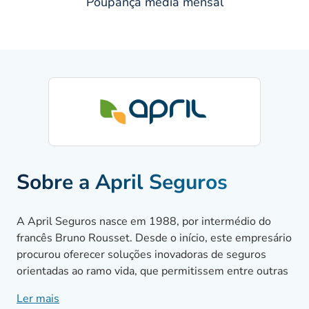
Poupança média mensal
Sobre a April Seguros
A April Seguros nasce em 1988, por intermédio do
francês Bruno Rousset. Desde o início, este empresário
procurou oferecer soluções inovadoras de seguros
orientadas ao ramo vida, que permitissem entre outras
vantagens, o reembolso de despesas médicas em 48
Ler mais
horas.