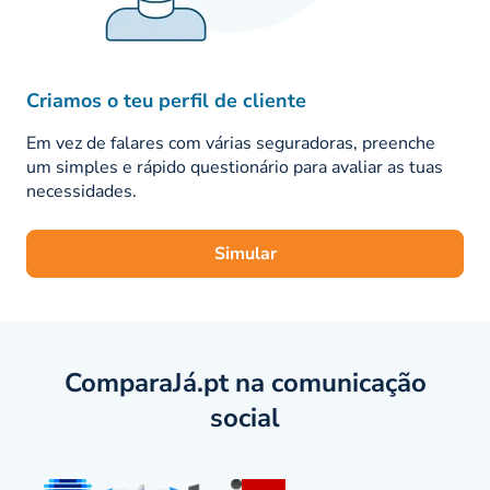
mais desfavorecidas.
A aposta na qualidade dos seus serviços valeu-lhe a
eleição de melhor seguro de vida crédito habitação.
Criamos o teu perfil de cliente
Entre 2012 e 2017, a seguradora April foi considerada
a escolha certa num estudo de mercado independente.
Em vez de falares com várias seguradoras, preenche
um simples e rápido questionário para avaliar as tuas
Atualmente, a April Seguros conta com a experiência
necessidades.
de mais de 3 mil funcionários e marca presença em 33
países, espalhados por todo o mundo.
Simular
ComparaJá.pt na comunicação
social