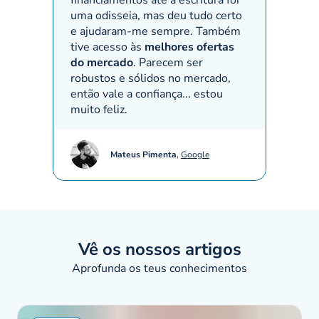
financiamentos até à escritura foi
proces
uma odisseia, mas deu tudo certo
Recom
e ajudaram-me sempre. Também
bem ha
tive acesso às
melhores ofertas
(em es
do mercado
. Parecem ser
robustos e sólidos no mercado,
então vale a confiança... estou
muito feliz.
Mateus Pimenta
,
Google
Vê os nossos artigos
Aprofunda os teus conhecimentos