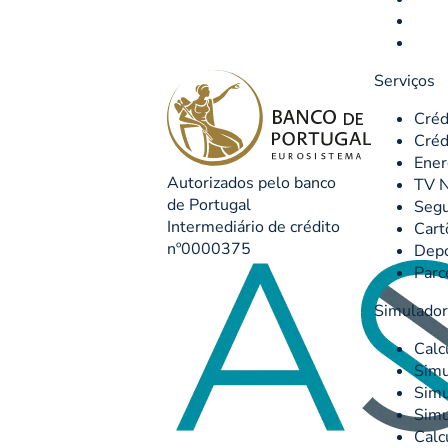
Serviços
Créd
Créd
Ener
Autorizados pelo banco
TV N
de Portugal
Seg
Intermediário de crédito
Cart
nº0000375
Depó
Parc
Simulado
Calc
Simu
Simu
Simu
Calc