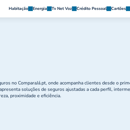
Habitação
Energia
Tv Net Voz
Crédito Pessoal
Cartões
eguros no ComparaJá.pt, onde acompanha clientes desde o prime
 apresenta soluções de seguros ajustadas a cada perfil, interm
eza, proximidade e eficiência.