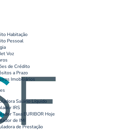
ito Habitação
ito Pessoal
gia
et Voz
uros
ões de Crédito
sitos a Prazo
eiros Imobiliários
res
uladora Salário Líquido
lador IRS
lador Taxa EURIBOR Hoje
lador de IMI
uladora de Prestação