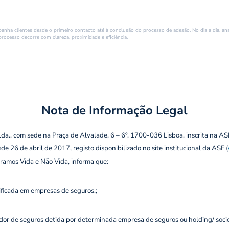
nha clientes desde o primeiro contacto até à conclusão do processo de adesão. No dia a dia, anal
processo decorre com clareza, proximidade e eficiência.
Nota de Informação Legal
., com sede na Praça de Alvalade, 6 – 6º, 1700-036 Lisboa, inscrita na AS
 26 de abril de 2017, registo disponibilizado no site institucional da ASF (
 ramos Vida e Não Vida, informa que:
lificada em empresas de seguros.;
ribuidor de seguros detida por determinada empresa de seguros ou holding/ so