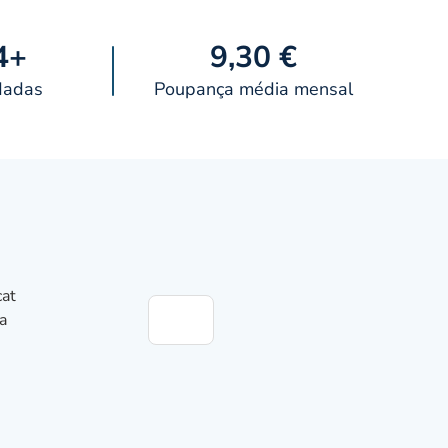
4+
9,30 €
dadas
Poupança média mensal
cat
va
en
s aqui
union