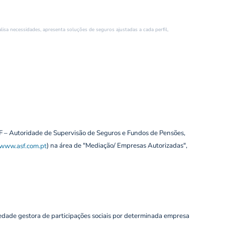
isa necessidades, apresenta soluções de seguros ajustadas a cada perfil,
F – Autoridade de Supervisão de Seguros e Fundos de Pensões,
www.asf.com.pt
) na área de "Mediação/ Empresas Autorizadas",
ciedade gestora de participações sociais por determinada empresa