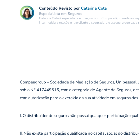
Conteúdo Revisto por
Catarina Cota
Especialista em Seguros
Catarina Cota é especialista em seguros no ComparaJá.pt, onde acompa
intermedeia a relação entre cliente e seguradora e assegura que cada 
Compeugroup – Sociedade de Mediação de Seguros, Unipessoal Lda
sob o N.º 417449516, com a categoria de Agente de Seguros, desde
com autorização para o exercício da sua atividade em seguros dos
I. O distribuidor de seguros não possui qualquer participação qua
II. Não existe participação qualificada no capital social do dist