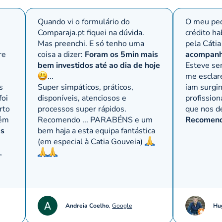
Quando vi o formulário do
O meu ped
Comparaja.pt
fiquei na dúvida.
crédito ha
Mas preenchi. E só tenho uma
pela Cátia
re
coisa a dizer:
Foram os 5min mais
acompanh
bem investidos até ao dia de hoje
Esteve se
,
...
me esclar
s
Super simpáticos, práticos,
iam surgi
foi
disponíveis, atenciosos e
profissio
rto
processos super rápidos.
que nos d
bém
Recomendo ... PARABÉNS e um
Recomendo
as
bem haja a esta equipa fantástica
(em especial à Catia Gouveia)
,
Andreia Coelho
,
Google
Hu