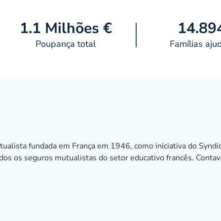
1.1 Milhões €
14.89
Poupança total
Famílias aju
alista fundada em França em 1946, como iniciativa do Syndi
todos os seguros mutualistas do setor educativo francês. Conta
 apenas a professores ou a membros do setor educativo. A Mg
e independente do sindicato e, como tal, a adesão aos seguro
s. Em 2011, juntamente com outras mutualistas, é criada a L'