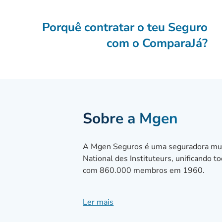
Porquê contratar o teu Seguro
com o ComparaJá?
Sobre a Mgen
A Mgen Seguros é uma seguradora mutu
National des Instituteurs, unificando 
com 860.000 membros em 1960.
Contudo, esta mutualista não se cinge
Ler mais
Seguros, desde cedo, teve uma atividad
oferecidos é aberta a membros externo