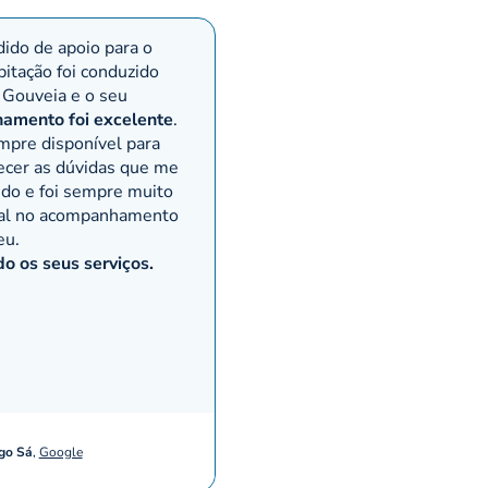
ido de apoio para o
bitação foi conduzido
 Gouveia e o seu
amento foi excelente
.
mpre disponível para
ecer as dúvidas que me
ndo e foi sempre muito
nal no acompanhamento
eu.
 os seus serviços.
go Sá
,
Google