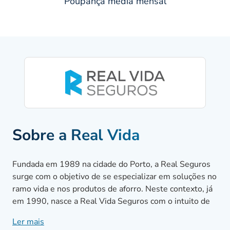
Poupança média mensal
Sobre a Real Vida
Fundada em 1989 na cidade do Porto, a Real Seguros
surge com o objetivo de se especializar em soluções no
ramo vida e nos produtos de aforro. Neste contexto, já
em 1990, nasce a Real Vida Seguros com o intuito de
apostar nos seguros de vida e nos produtos de
Ler mais
capitalização.