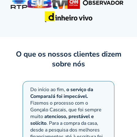
O que os nossos clientes dizem
sobre nós
Do início ao fim,
o serviço da
Quando
ComparaJá foi impecável.
Compar
Fizemos o processo com o
preenc
Gonçalo Cascais, que foi sempre
dizer:
muito
atencioso, prestável e
invest
solícito
. Para a compra da casa,
Super 
desde a pesquisa dos melhores
dispon
financiamentos até à escritura foi
proces