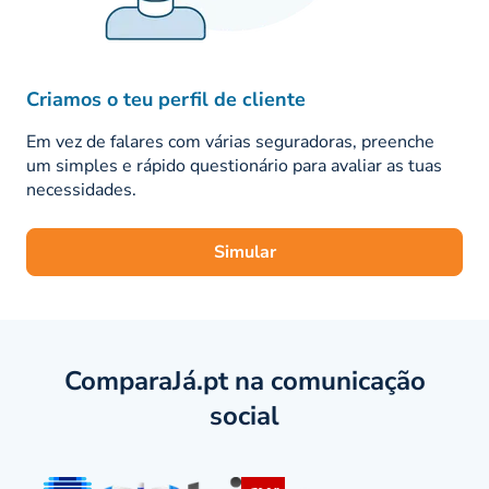
No âmbito da sua política de responsabilidade social,
esta companhia de seguros tem apoiado vários
projetos, entre os quais as “Histórias da Ajudaris com a
Criamos o teu perfil de cliente
Real Vida Seguros”, que procura sensibilizar o gosto
pela leitura, a escrita e a arte. A venda desses artigos
Em vez de falares com várias seguradoras, preenche
tem como finalidade o apoio de crianças, jovens e
um simples e rápido questionário para avaliar as tuas
adultos carenciados.
necessidades.
Simular
ComparaJá.pt na comunicação
social