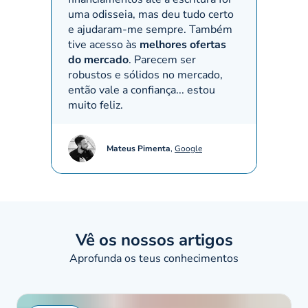
uma odisseia, mas deu tudo certo
Recom
e ajudaram-me sempre. Também
bem ha
tive acesso às
melhores ofertas
(em es
do mercado
. Parecem ser
robustos e sólidos no mercado,
então vale a confiança... estou
muito feliz.
Mateus Pimenta
,
Google
Vê os nossos artigos
Aprofunda os teus conhecimentos