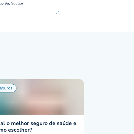
go Sá
,
Google
eguros
al o melhor seguro de saúde e
mo escolher?