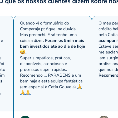
O que os nossos clientes dizem sobre nó
Quando vi o formulário do
O meu ped
Comparaja.pt
fiquei na dúvida.
crédito ha
Mas preenchi. E só tenho uma
pela Cátia
re
coisa a dizer:
Foram os 5min mais
acompanh
bem investidos até ao dia de hoje
Esteve se
,
...
me esclar
s
Super simpáticos, práticos,
iam surgi
foi
disponíveis, atenciosos e
profissio
rto
processos super rápidos.
que nos d
bém
Recomendo ... PARABÉNS e um
Recomendo
as
bem haja a esta equipa fantástica
(em especial à Catia Gouveia)
,