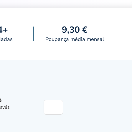
4+
9,30 €
dadas
Poupança média mensal
é
ravés