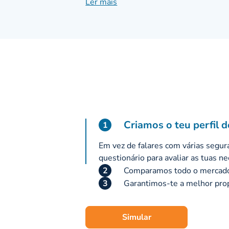
Ler mais
excelência na execução, orientação para
Criamos o teu perfil d
1
Em vez de falares com várias segur
questionário para avaliar as tuas n
2
Comparamos todo o mercado 
3
Garantimos-te a melhor pro
Simular