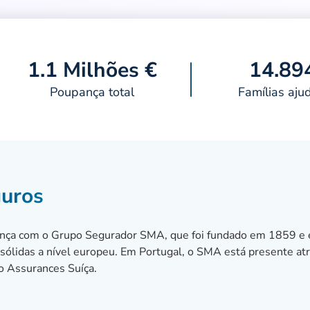
1.1 Milhões €
14.89
Poupança total
Famílias aju
guros
ança com o Grupo Segurador SMA, que foi fundado em 1859 e 
ólidas a nível europeu. Em Portugal, o SMA está presente at
o Assurances Suíça.
toria Seguros pauta-se pelo entusiasmo e espírito de equipa,