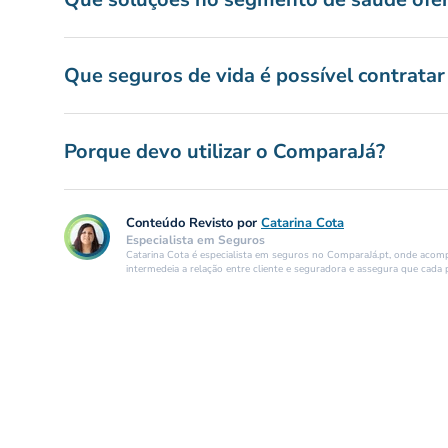
Que seguros de vida é possível contratar
Porque devo utilizar o ComparaJá?
Conteúdo Revisto por
Catarina Cota
Especialista em Seguros
Catarina Cota é especialista em seguros no ComparaJá.pt, onde acompa
intermedeia a relação entre cliente e seguradora e assegura que cada 