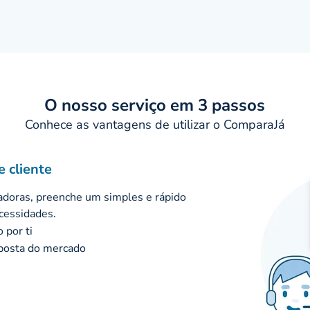
 o cliente, confiança e transparência.
O nosso serviço em 3 passos
Conhece as vantagens de utilizar o ComparaJá
e cliente
adoras, preenche um simples e rápido
ecessidades.
por ti
posta do mercado