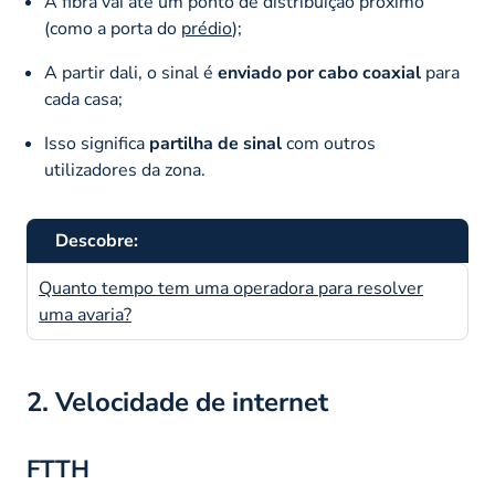
A fibra vai até um ponto de distribuição próximo
(como a porta do
prédio
);
A partir dali, o sinal é
enviado por cabo coaxial
para
cada casa;
Isso significa
partilha de sinal
com outros
utilizadores da zona.
Descobre:
Quanto tempo tem uma operadora para resolver
uma avaria?
2. Velocidade de internet
FTTH