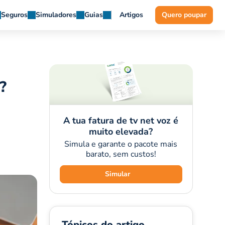
Seguros
Simuladores
Guias
Artigos
Quero poupar
?
A tua fatura de tv net voz é
muito elevada?
Simula e garante o pacote mais
barato, sem custos!
Simular
Tópicos do artigo