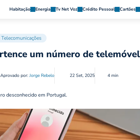
Habitação
Energia
Tv Net Voz
Crédito Pessoal
Cartões
Telecomunicações
rtence um número de telemóvel
Aprovado por:
Jorge Rebelo
22 Set, 2025
4 min
ro desconhecido em Portugal.