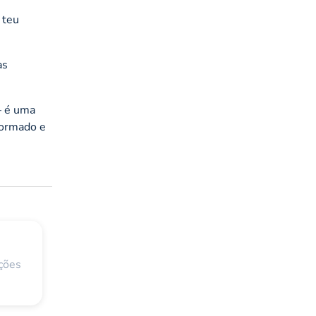
 teu
as
– é uma
formado e
ções