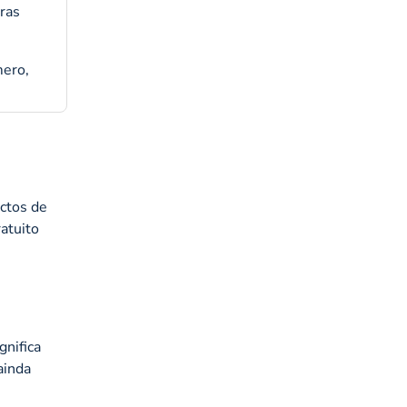
ras
mero,
actos de
atuito
gnifica
ainda