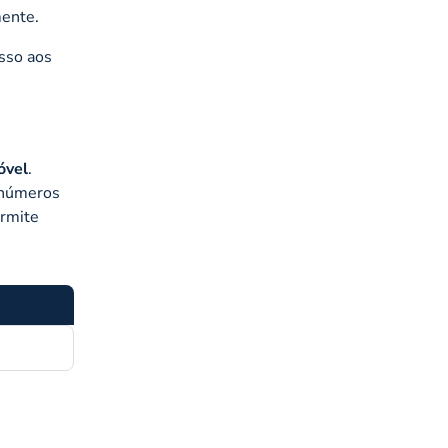
mente.
sso aos
óvel
.
 números
ermite