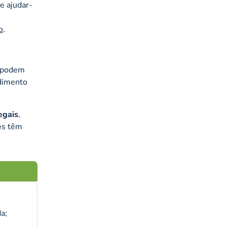
e ajudar-
o
.
e podem
ndimento
egais
,
es têm
a;