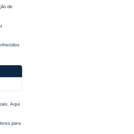
ção de
u
onhecidos
ais. Aqui
dores para