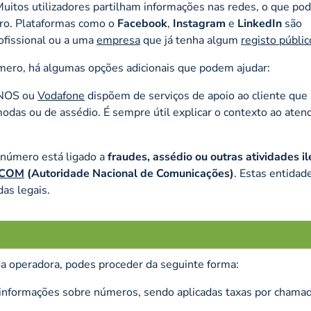
uitos utilizadores partilham informações nas redes, o que pod
ero. Plataformas como o
Facebook
,
Instagram
e
LinkedIn
são
ofissional ou a uma
empresa
que já tenha algum
registo públic
mero, há algumas opções adicionais que podem ajudar:
 NOS ou
Vodafone
dispõem de serviços de apoio ao cliente qu
modas ou de assédio. É sempre útil explicar o contexto ao ate
número está ligado a
fraudes, assédio ou outras atividades il
COM
(Autoridade Nacional de Comunicações)
. Estas entidad
as legais.
a operadora, podes proceder da seguinte forma:
r informações sobre números, sendo aplicadas taxas por chamad