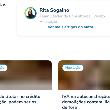
tas!
Rita Sogalho
Team Leader de Consultores Crédito
Habitação
Ver mais artigos do autor
ção
Habitação
o titular no crédito
IVA na autoconstrução:
ção: podem ser os
demolições contam, IM
de fora