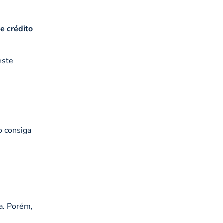
de
crédito
este
o consiga
a. Porém,