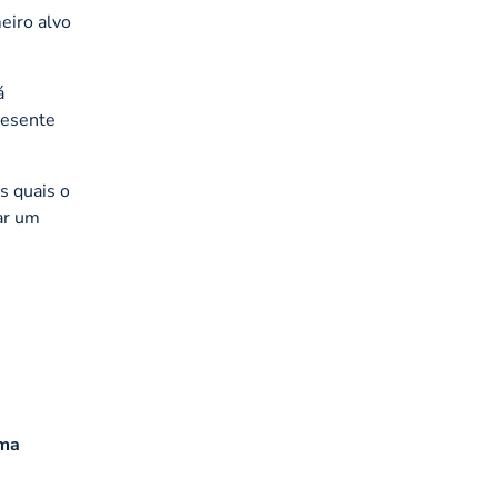
eiro alvo
á
resente
s quais o
ar um
uma