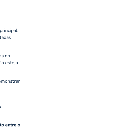
rincipal.
ntadas
ha no
ão esteja
emonstrar
e
o
to entre o