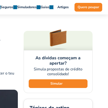
Seguros
Simuladores
Guias
Artigos
Quero poupar
?
As dívidas começam a
apertar?
Simula propostas de crédito
er o teu
consolidado!
Simular
Tópicos do artigo