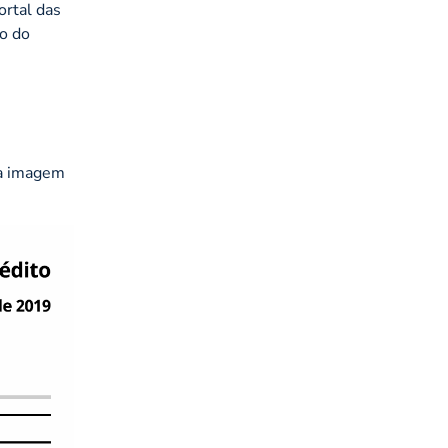
ortal das
to do
 a imagem