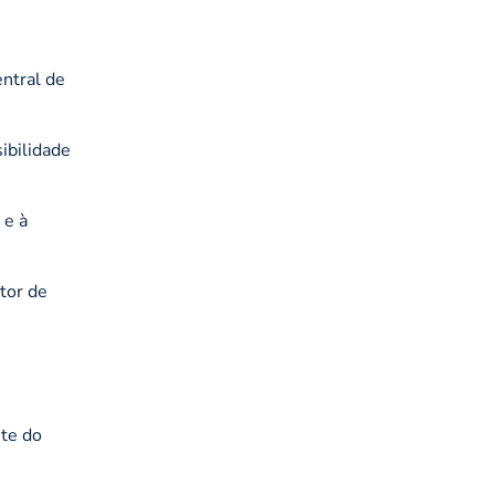
entral de
ibilidade
 e à
tor de
ite do