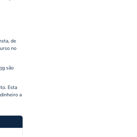
nsta, de
curso no
ing
são
to. Esta
dinheiro a