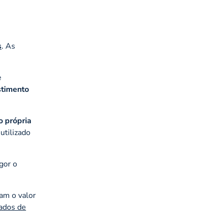
s
. As
e
stimento
o própria
utilizado
gor o
am o valor
cados de