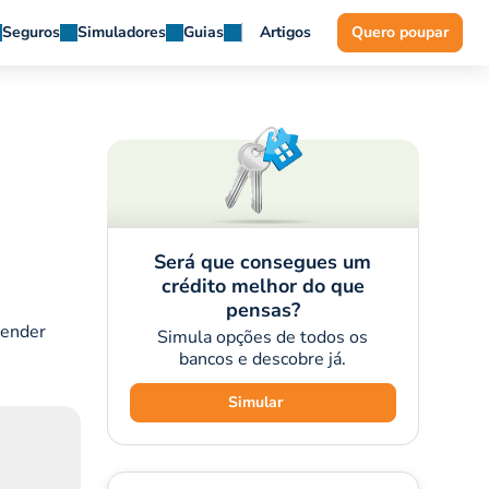
Seguros
Simuladores
Guias
Artigos
Quero poupar
Será que consegues um
crédito melhor do que
pensas?
tender
Simula opções de todos os
bancos e descobre já.
Simular