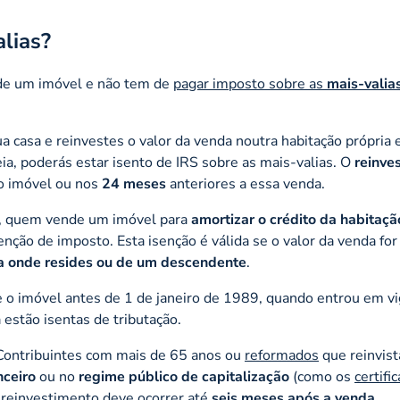
lias?
de um imóvel e não tem de
pagar imposto sobre as
mais-valia
a casa e reinvestes o valor da venda noutra habitação própria 
ia, poderás estar isento de IRS sobre as mais-valias. O
reinve
o imóvel ou nos
24 meses
anteriores a essa venda.
, quem vende um imóvel para
amortizar o crédito da habitaçã
ção de imposto. Esta isenção é válida se o valor da venda for 
a onde resides ou de um descendente
​.
e o imóvel antes de 1 de janeiro de 1989, quando entrou em vi
estão isentas de tributação​.
ontribuintes com mais de 65 anos ou
reformados
que reinvist
nceiro
ou no
regime público de capitalização
(como os
certifi
o reinvestimento deve ocorrer até
seis meses após a venda