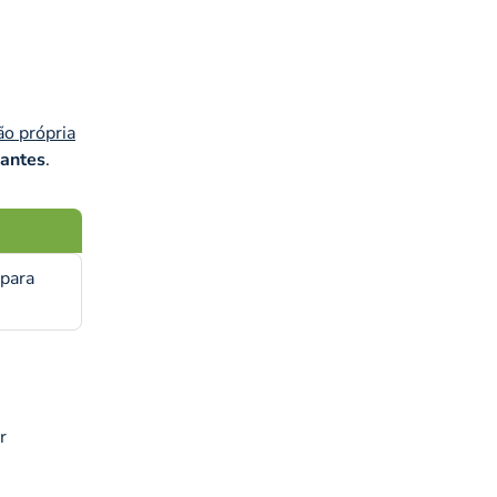
ão própria
 antes
.
 para
r