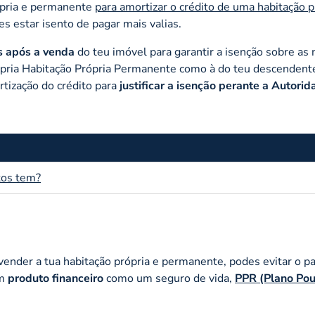
ópria e permanente
para amortizar o crédito de uma habitação p
s estar isento de pagar mais valias.
s
após a venda
do teu imóvel para garantir a isenção sobre as
 própria Habitação Própria Permanente como à do teu descenden
tização do crédito para
justificar a isenção perante a Autori
tos tem?
s vender a tua habitação própria e permanente, podes evitar o 
um
produto financeiro
como um seguro de vida,
PPR (Plano Po