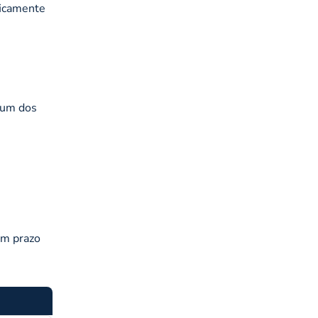
ficamente
 num dos
um prazo