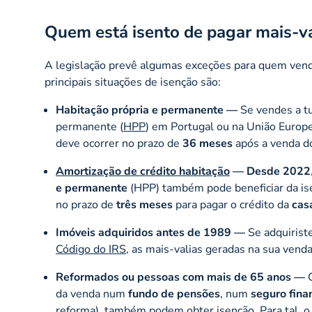
Quem está isento de pagar mais-va
A legislação prevê algumas exceções para quem ven
principais situações de isenção são:
Habitação própria e permanente —
Se vendes a tu
permanente (
HPP
) em Portugal ou na União Europe
deve ocorrer no prazo de
36 meses
após a venda d
Amortização de crédito habitação
—
Desde
2022
e permanente
(HPP) também pode beneficiar da isen
no prazo de
três meses
para pagar o crédito da
cas
Imóveis adquiridos antes de 1989 —
Se adquirist
Código do IRS
, as mais-valias geradas na sua venda 
Reformados ou pessoas com mais de 65 anos —
C
da venda num
fundo de pensões
, num
seguro fina
reforma
), também podem obter isenção. Para tal, 