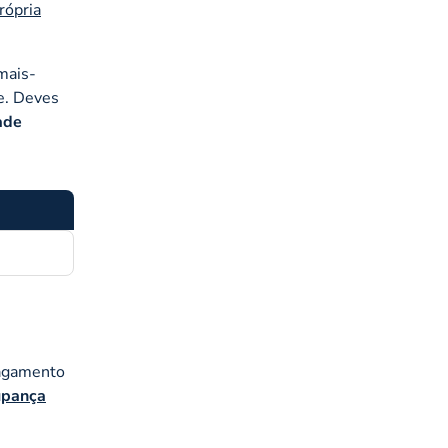
rópria
 mais-
te. Deves
dade
pagamento
upança