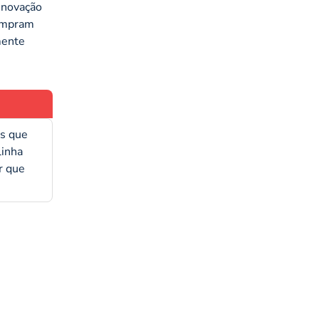
enovação
umpram
mente
os que
linha
r que