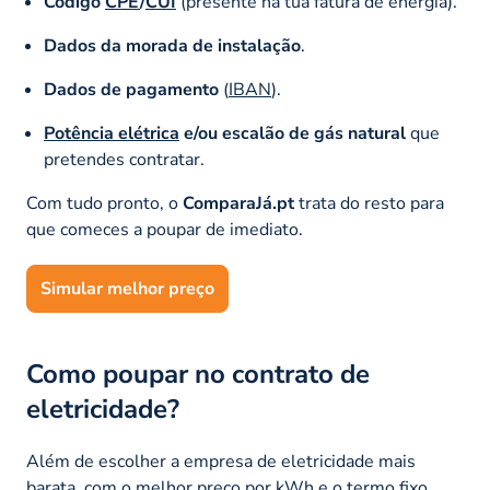
Código
CPE
/
CUI
(presente na tua fatura de energia).
Dados da morada de instalação
.
Dados de pagamento
(
IBAN
).
Potência elétrica
e/ou escalão de gás natural
que
pretendes contratar.
Com tudo pronto, o
ComparaJá.pt
trata do resto para
que comeces a poupar de imediato.
Simular melhor preço
Como poupar no contrato de
eletricidade?
Além de escolher a empresa de eletricidade mais
barata, com o melhor preço por kWh e o termo fixo