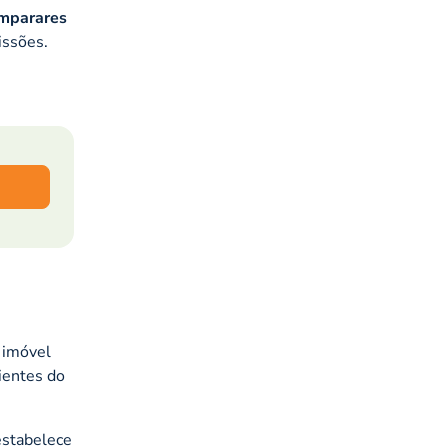
mparares
issões.
 imóvel
ientes do
estabelece