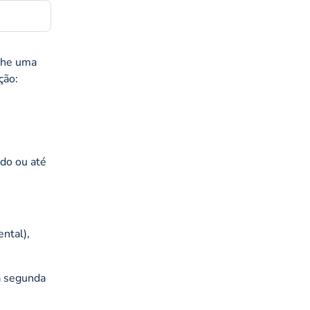
lhe uma
ção:
do ou até
ntal),
 a segunda