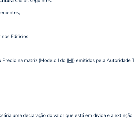
critura
são os seguintes:
venientes;
 nos Edifícios;
o Prédio na matriz (Modelo I do
IMI
) emitidos pela Autoridade T
essária uma declaração do valor que está em dívida e a extinção