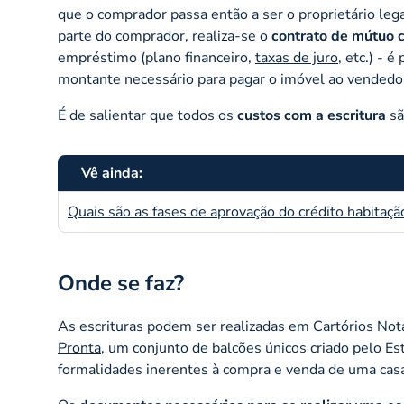
que o comprador passa então a ser o proprietário lega
parte do comprador, realiza-se o
contrato de mútuo 
empréstimo (plano financeiro,
taxas de juro
, etc.) - 
montante necessário para pagar o imóvel ao vendedo
É de salientar que todos os
custos com a escritura
sã
Vê ainda:
Quais são as fases de aprovação do crédito habitaçã
Onde se faz?
As escrituras podem ser realizadas em Cartórios Nota
Pronta
, um conjunto de balcões únicos criado pelo E
formalidades inerentes à compra e venda de uma cas