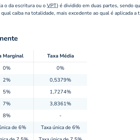
ja o da escritura ou o
VPT
) é dividido em duas partes, sendo q
qual caiba na totalidade, mais excedente ao qual é aplicada a 
anente
a Marginal
Taxa Média
0%
0%
2%
0,5379%
5%
1,7274%
7%
3,8361%
8%
-
única de 6%
Taxa única de 6%
nica de 7,5%
Taxa única de 7,5%