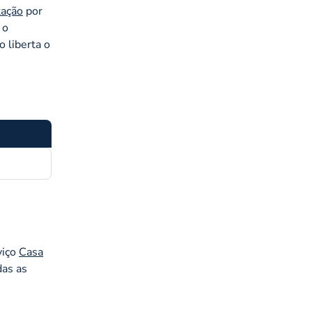
tação
por
 o
o liberta o
viço
Casa
das as