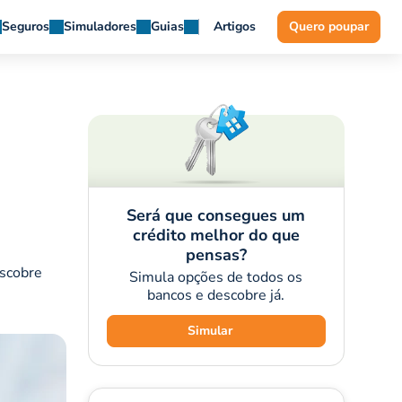
Seguros
Simuladores
Guias
Artigos
Quero poupar
Será que consegues um
crédito melhor do que
pensas?
escobre
Simula opções de todos os
bancos e descobre já.
Simular