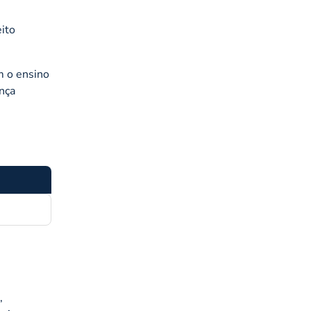
eito
m o ensino
nça
,