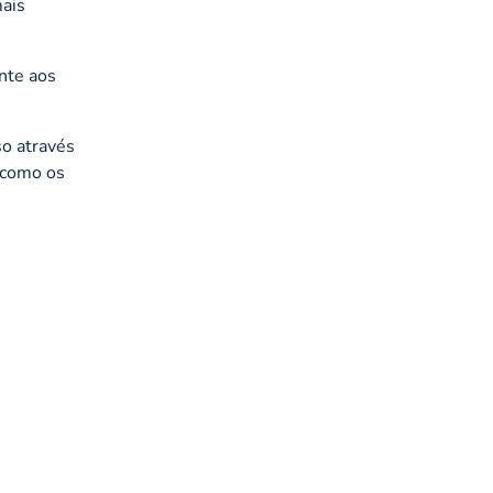
mais
nte aos
so através
 como os