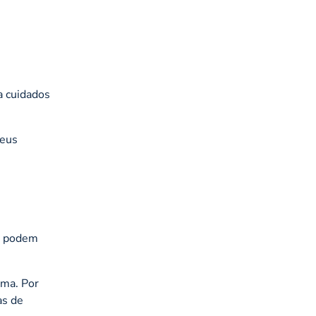
a cuidados
seus
am podem
rma. Por
as de