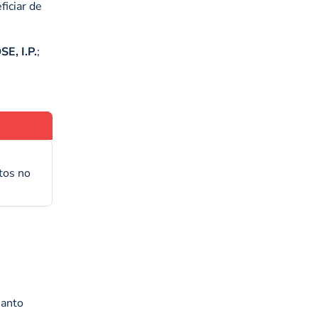
ficiar de
SE, I.P.
;
tos no
uanto