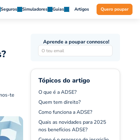
Seguros
Simuladores
Guias
Artigos
Quero poupar
Aprende a poupar connosco!
s?
Tópicos do artigo
O que é a ADSE?
amos-te
Quem tem direito?
Como funciona a ADSE?
Quais as novidades para 2025
nos benefícios ADSE?
Como é o processo de inscrição