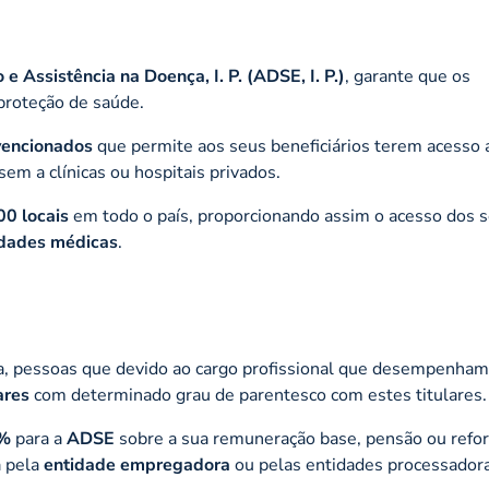
 e Assistência na Doença, I. P. (ADSE, I. P.)
, garante que os
proteção de saúde.
vencionados
que permite aos seus beneficiários terem acesso 
em a clínicas ou hospitais privados.
0 locais
em todo o país, proporcionando assim o acesso dos 
idades médicas
.
ja, pessoas que devido ao cargo profissional que desempenh
ares
com determinado grau de parentesco com estes titulares.
5%
para a
ADSE
sobre a sua remuneração base, pensão ou refo
a pela
entidade empregadora
ou pelas entidades processador