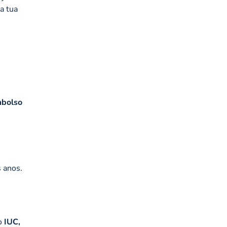
a tua
mbolso
 anos.
o
IUC,