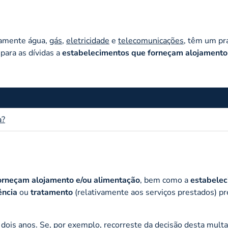
mente água,
gás
,
eletricidade
e
telecomunicações
, têm um pr
para as dívidas a
estabelecimentos que forneçam alojamento
a?
forneçam alojamento e/ou alimentação
, bem como a
estabele
ência
ou
tratamento
(relativamente aos serviços prestados) p
is anos. Se, por exemplo, recorreste da decisão desta multa