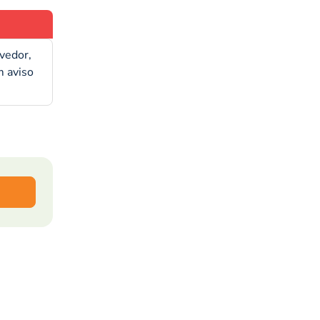
evedor,
m aviso