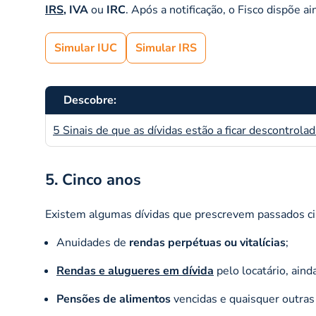
IRS
, IVA
ou
IRC
. Após a notificação, o Fisco dispõe a
Simular IUC
Simular IRS
Descobre:
5 Sinais de que as dívidas estão a ficar descontrola
5. Cinco anos
Existem algumas dívidas que prescrevem passados cin
Anuidades de
rendas perpétuas ou vitalícias
;
Rendas e alugueres em dívida
pelo locatário, ain
Pensões de alimentos
vencidas e quaisquer outras