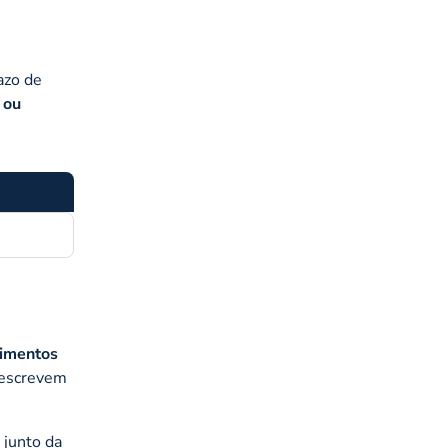
azo de
 ou
cimentos
rescrevem
 junto da