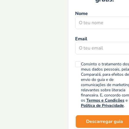
Nome
Email
Consinto o tratamento do
meus dados pessoais, pela
ComparaJá, para efeitos de
envio do guia e de
comunicações de marketin
relevantes sobre literacia
financeira. E, concordo co
os
Termos e Condições
e 
Política de Privacidade
.
Descarregar guia