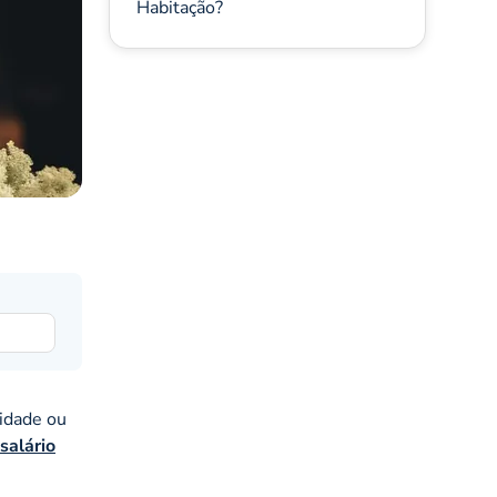
Habitação?
lidade ou
salário