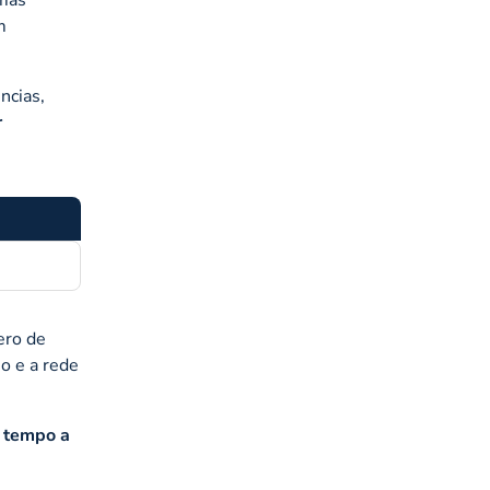
m
ncias,
r
ero de
o e a rede
 tempo a