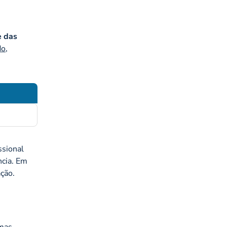
e das
do
,
ssional
ncia. Em
ação.
mas