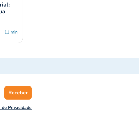
ial:
ua
11 min
Receber
a de Privacidade