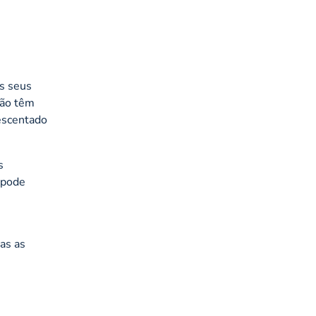
s seus
não têm
escentado
s
r pode
as as