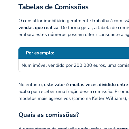
Tabelas de Comissões
O consultor imobiliário geralmente trabalha à comissã
vendas que realiza
. De forma geral, a tabela de com
embora estes números possam diferir consoante a agê
Por exemplo:
Num imóvel vendido por 200.000 euros, uma comiss
No entanto,
este valor é muitas vezes dividido entre
acaba por receber uma fração dessa comissão. É com
modelos mais agressivos (como na Keller Williams), 
Quais as comissões?
A percentagem da comissão pode variar, mas
é comum