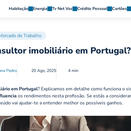
Habitação
Energia
Tv Net Voz
Crédito Pessoal
Cartões
Mercado de Trabalho
ultor imobiliário em Portugal?
ana Pedro
20 Ago, 2025
4 min
liário em Portugal
? Explicamos em detalhe como funciona o s
fluencia
os rendimentos nesta profissão. Se estás a considerar
nteúdo vai ajudar-te a entender melhor os possíveis ganhos.