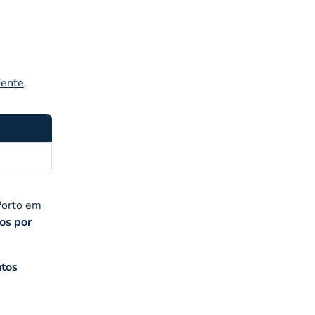
dente
.
 Porto em
os por
tos