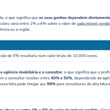
o, o que significa que
os seus ganhos dependem diretament
issões varia entre 2% a 6% sobre o valor de
cada imóvel vendi
ncia ou a região.
ão de 5% resultaria num valor bruto de 10.000 euros.
 a agência imobiliária e o consultor
, o que significa que o profi
um o consultor receber entre
40% e 50%
, dependendo da agê
essa fatia pode chegar aos
98%
para consultores de alta fatur
 situar-se entre 4% a 6% do valor do imóvel vendido
. Algu