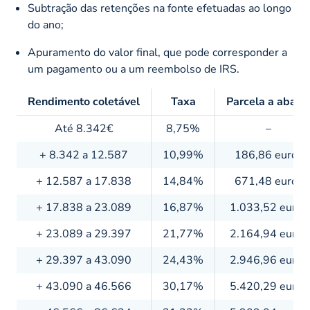
Subtração das retenções na fonte efetuadas ao longo
do ano;
Apuramento do valor final, que pode corresponder a
um pagamento ou a um reembolso de IRS.
Rendimento coletável
Taxa
Parcela a abate
Até 8.342€
8,75%
–
+ 8.342 a 12.587
10,99%
186,86 euros
+ 12.587 a 17.838
14,84%
671,48 euros
+ 17.838 a 23.089
16,87%
1.033,52 euros
+ 23.089 a 29.397
21,77%
2.164,94 euros
+ 29.397 a 43.090
24,43%
2.946,96 euros
+ 43.090 a 46.566
30,17%
5.420,29 euros