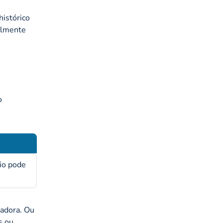
histórico
almente
o
io pode
radora. Ou
os ou