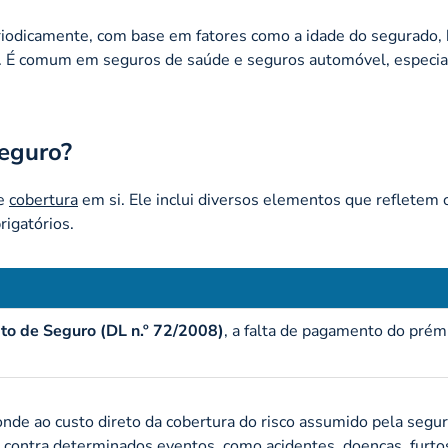
riodicamente, com base em fatores como a idade do segurado, 
de. É comum em seguros de saúde e seguros automóvel, especi
seguro?
de
cobertura
em si. Ele inclui diversos elementos que refletem 
rigatórios.
ato de Seguro (DL n.º 72/2008)
, a falta de pagamento do prém
onde ao custo direto da cobertura do risco assumido pela segu
ão contra determinados eventos, como acidentes,
doenças
, furt