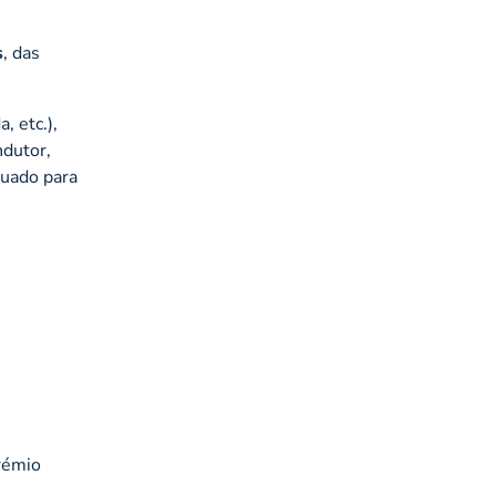
s
, das
, etc.),
ndutor,
quado para
prémio