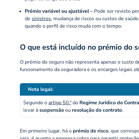
Prémio variável ou ajustável –
Pode ser revisto pe
de
sinistros
, mudança de riscos ou custos de saú
quando o perfil de risco muda com o tempo.
O que está incluído no prémio do 
O prémio do seguro não representa apenas o custo 
funcionamento da seguradora e os encargos legais ob
Nota legal:
Segundo o
artigo 50.º
do
Regime Jurídico do Contr
levar à
suspensão
ou
resolução do contrato
.
Em primeiro lugar, há o
prémio de risco
, que corresp
seja, é quanto a empresa cobra para garantir proteç