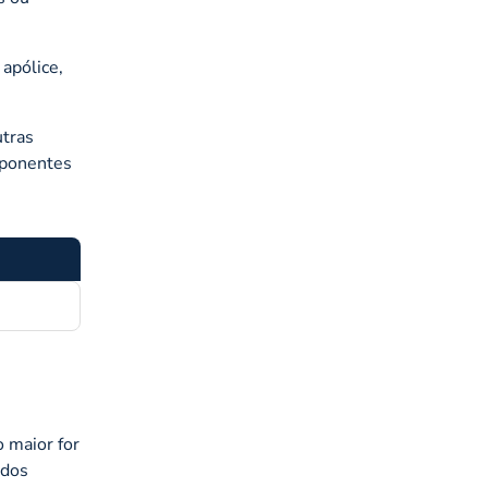
 apólice,
utras
mponentes
 maior for
ados