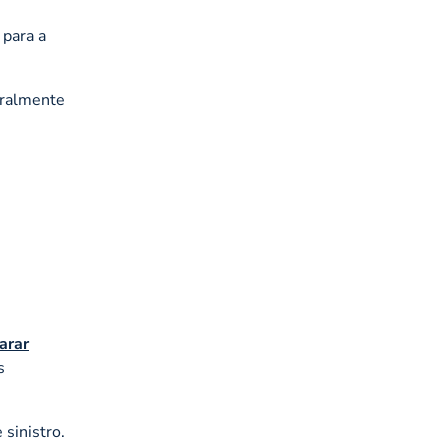
 para a
eralmente
arar
s
sinistro.