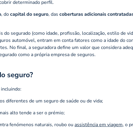
cobrir determinado perfil.
o
, do
capital do seguro
, das
coberturas adicionais contratada
o segurado (como idade, profissão, localização, estilo de vida
guros automóvel, entram em conta fatores como a idade do co
entes. No final, a seguradora define um valor que considera ade
 segurado como a própria empresa de seguros.
do seguro?
 incluindo:
rios diferentes de um seguro de saúde ou de vida;
mais alto tende a ser o prémio;
ontra fenómenos naturais, roubo ou
assistência em viagem
, o 