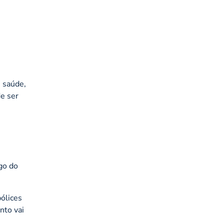
, saúde,
de ser
go do
ólices
nto vai