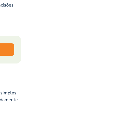
ecisões
 simples,
vidamente