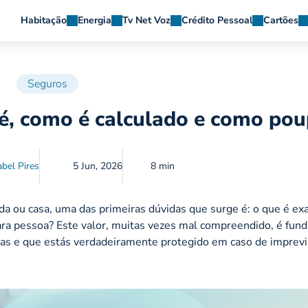
Habitação
Energia
Tv Net Voz
Crédito Pessoal
Cartões
Seguros
 é, como é calculado e como pou
abel Pires
5 Jun, 2026
8 min
ida ou casa, uma das primeiras dúvidas que surge é: o que é e
ara pessoa? Este valor, muitas vezes mal compreendido, é fun
adas e que estás verdadeiramente protegido em caso de imprevi