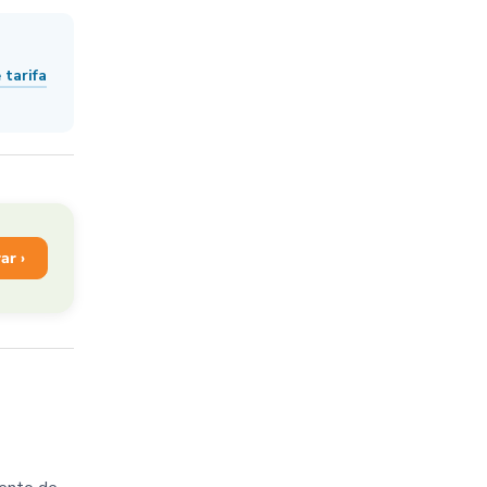
 tarifa
ar ›