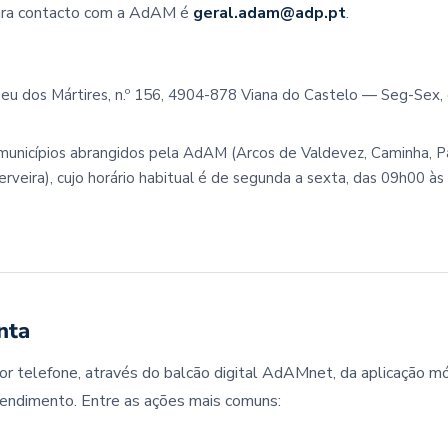
 para contacto com a AdAM é
geral.adam@adp.pt
.
u dos Mártires, n.º 156, 4904-878 Viana do Castelo — Seg-Sex,
municípios abrangidos pela AdAM (Arcos de Valdevez, Caminha, 
rveira), cujo horário habitual é de segunda a sexta, das 09h00 à
nta
 por telefone, através do balcão digital AdAMnet, da aplicação m
ndimento. Entre as ações mais comuns: