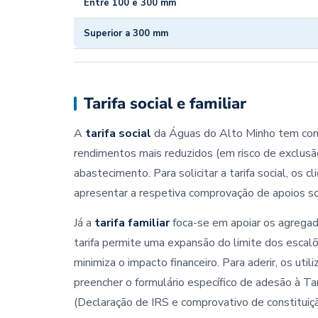
Entre 100 e 300 mm
Superior a 300 mm
Tarifa social e familiar
A
tarifa social
da Águas do Alto Minho tem como 
rendimentos mais reduzidos (em risco de exclus
abastecimento. Para solicitar a tarifa social, os
apresentar a respetiva comprovação de apoios soc
Já a
tarifa familiar
foca-se em apoiar os agregad
tarifa permite uma expansão do limite dos esca
minimiza o impacto financeiro. Para aderir, os u
preencher o formulário específico de adesão à T
(Declaração de IRS e comprovativo de constituiç