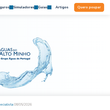
guros
Simuladores
Guias
Artigos
Quero poupar
ecialista:
08/05/2026