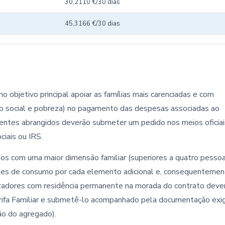
30,2110 €/30 dias
45,3166 €/30 dias
objetivo principal apoiar as famílias mais carenciadas e com
ão social e pobreza) no pagamento das despesas associadas ao
 clientes abrangidos deverão submeter um pedido nos meios oficiai
iais ou IRS.
os com uma maior dimensão familiar (superiores a quatro pessoa
lões de consumo por cada elemento adicional e, consequentemen
tilizadores com residência permanente na morada do contrato deve
arifa Familiar e submetê-lo acompanhado pela documentação exi
ão do agregado).