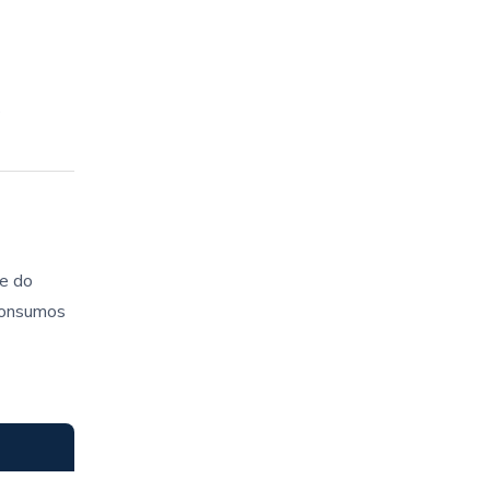
s
re do
 consumos