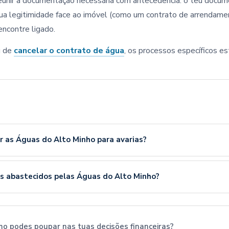
reunir a documentação necessária com antecedência: o teu docu
tua legitimidade face ao imóvel (como um contrato de arrendame
encontre ligado.
 de
cancelar o contrato de água
, os processos específicos e
 as Águas do Alto Minho para avarias?
os abastecidos pelas Águas do Alto Minho?
o podes poupar nas tuas decisões financeiras?