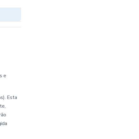
s e
s). Esta
te,
rão
gida