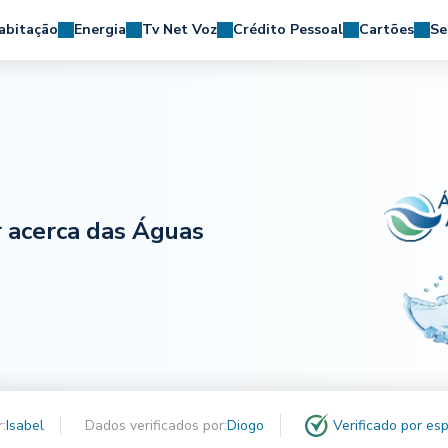
abitação
Energia
Tv Net Voz
Crédito Pessoal
Cartões
Se
r acerca das Águas
r:
Isabel
Dados verificados por:
Diogo
Verificado por esp